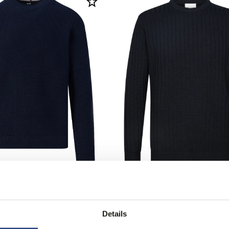
ng
50% korting
wear Imberto Trui
Profuomo Trui O-hals
s
69,95
139,95
5
Details