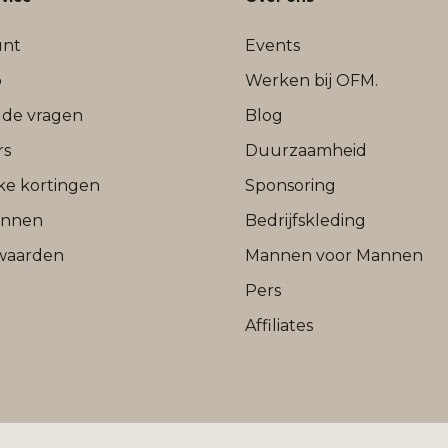
unt
Events
b
Werken bij OFM.
lde vragen
Blog
rs
Duurzaamheid
jke kortingen
Sponsoring
onnen
Bedrijfskleding
waarden
Mannen voor Mannen
Pers
Affiliates