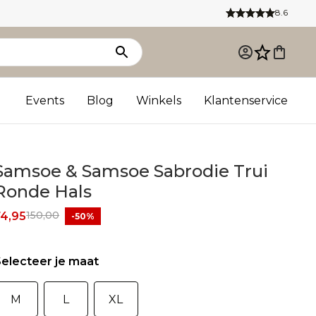
8.6
Events
Blog
Winkels
Klantenservice
Samsoe & Samsoe Sabrodie Trui
Ronde Hals
150,00
74,95
-50%
electeer je maat
M
L
XL