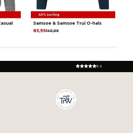
40% korting
asual
Samsoe & Samsoe Trui O-hals
Sa
C
83,95
140,00
84
8.6