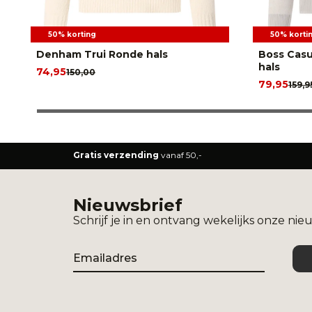
50% korting
50% korti
Denham Trui Ronde hals
Boss Casu
hals
74,95
150,00
79,95
159,9
Gratis verzending
vanaf 50,-
Nieuwsbrief
Schrijf je in en ontvang wekelijks onze nie
Email