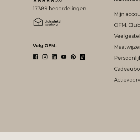
17389 beoordelingen
Mijn acco
OFM. Clu
Veelgeste
Volg OFM.
Maatwijze
Persoonli
Cadeaub
Actievoor