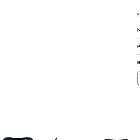
M
M
P
B