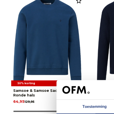
50% korting
50% korti
Samsoe & Samsoe Saotto Trui
Boss Mens
Ronde hals
Ronde hal
64,95
79,95
129,95
159,9
Toestemming