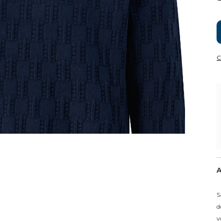
C
A
S
d
v