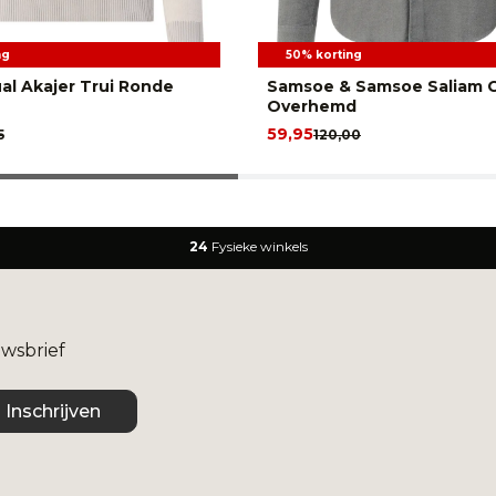
ng
50% korting
al Akajer Trui Ronde
Samsoe & Samsoe Saliam C
Overhemd
59,95
5
120,00
24
Fysieke winkels
uwsbrief
Inschrijven