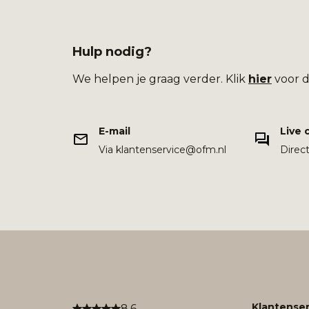
Hulp nodig?
We helpen je graag verder. Klik
hier
voor d
E-mail
Live 
Via klantenservice@ofm.nl
Direc
Klantenser
8.6