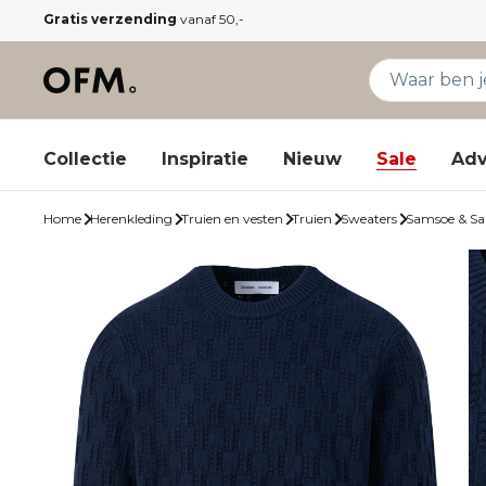
Gratis verzending
vanaf 50,-
Collectie
Inspiratie
Nieuw
Sale
Adv
Home
Herenkleding
Truien en vesten
Truien
Sweaters
Samsoe & Sa