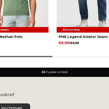
betalen
50% korting
Nathan Polo
PME Legend Aviator Jeans
69,95
139,99
24
Fysieke winkels
uwsbrief
Inschrijven