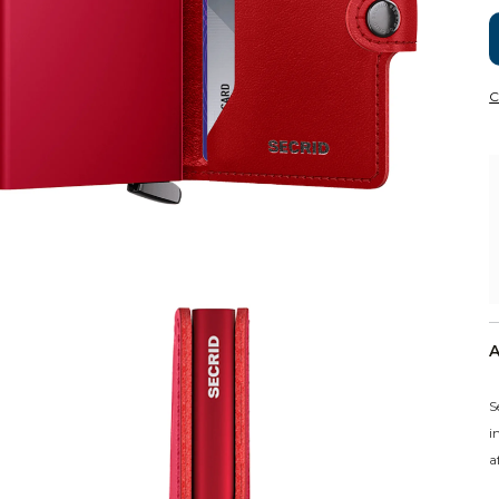
C
A
S
i
a