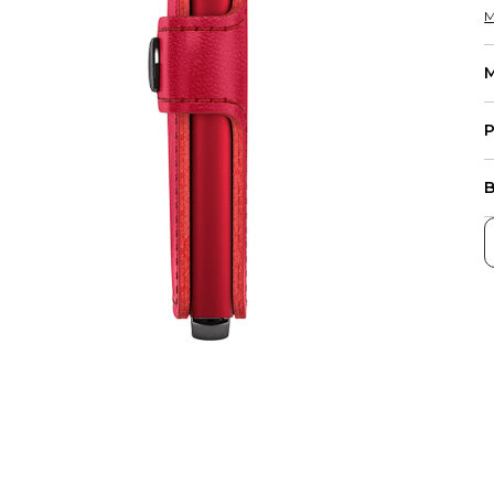
M
M
P
B