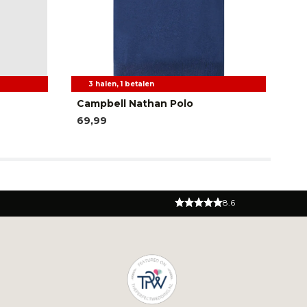
3 halen, 1 betalen
Campbell Nathan Polo
PM
69,99
71
8.6