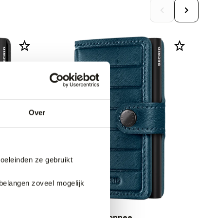
Over
doeleinden ze gebruikt
belangen zoveel mogelijk
Secrid Portemonnee
Se