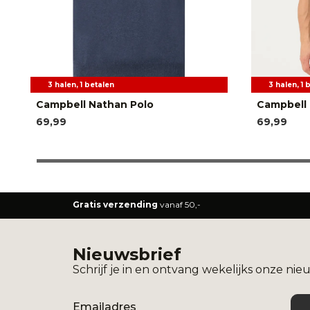
3 halen, 1 betalen
3 halen, 1 
Campbell Nathan Polo
Campbell 
69,99
69,99
Gratis verzending
vanaf 50,-
Nieuwsbrief
Schrijf je in en ontvang wekelijks onze nie
Email