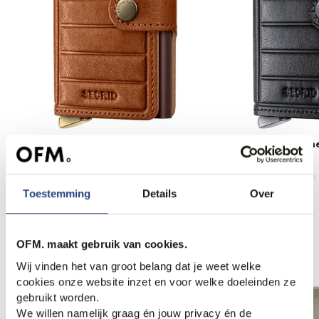
Secrid Portemonnee
Secrid Portemonn
150,00
150,00
Toestemming
Details
Over
Anderen bekeken ook
OFM. maakt gebruik van cookies.
Wij vinden het van groot belang dat je weet welke
cookies onze website inzet en voor welke doeleinden ze
gebruikt worden.
Weekdeal.
We willen namelijk graag én jouw privacy én de