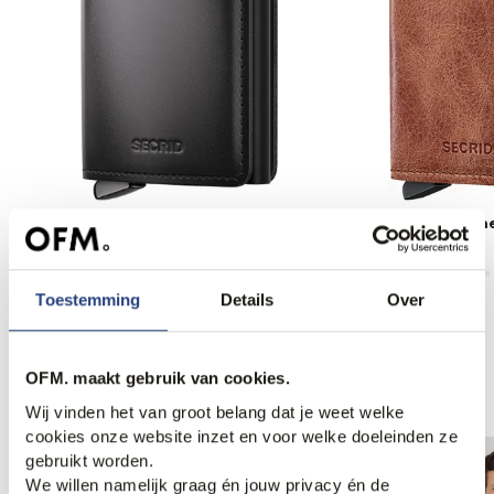
Secrid Portemonnee
Secrid Portemonn
100,00
75,00
Toestemming
Details
Over
Anderen bekeken ook
OFM. maakt gebruik van cookies.
Wij vinden het van groot belang dat je weet welke
cookies onze website inzet en voor welke doeleinden ze
gebruikt worden.
We willen namelijk graag én jouw privacy én de