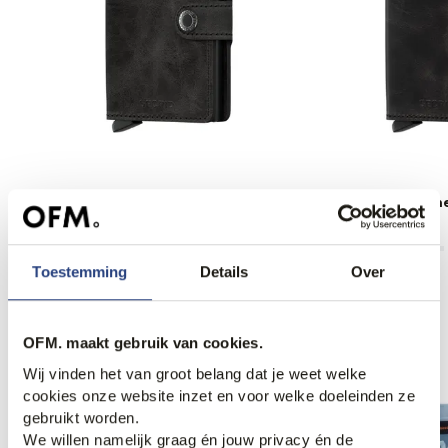
Secrid Portemonnee
Secrid Portemonn
69,95
69,95
Toestemming
Details
Over
Anderen bekeken ook
OFM. maakt gebruik van cookies.
Wij vinden het van groot belang dat je weet welke
cookies onze website inzet en voor welke doeleinden ze
gebruikt worden.
We willen namelijk graag én jouw privacy én de