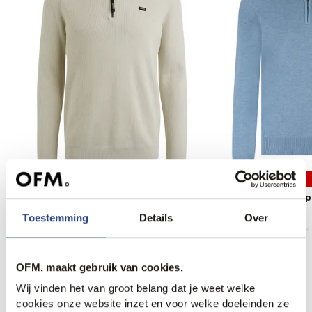
50% korting
50% korting
Vanguard Schipperstrui
State of Art Schipp
59,95
119,99
59,95
119,95
Toestemming
Details
Over
OFM. maakt gebruik van cookies.
Wij vinden het van groot belang dat je weet welke
Anderen bekeken ook
cookies onze website inzet en voor welke doeleinden ze