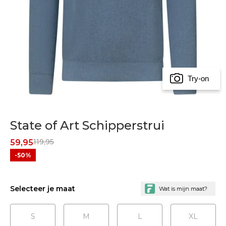
Try-on
State of Art Schipperstrui
119,95
59,95
-50%
Selecteer je maat
S
M
L
XL