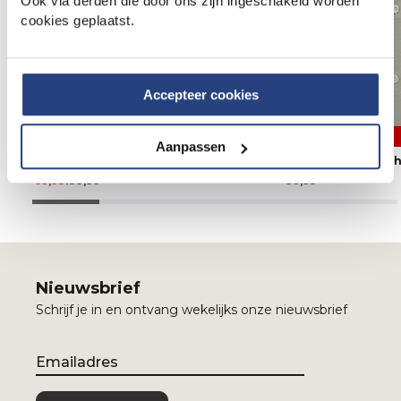
Ook via derden die door ons zijn ingeschakeld worden
cookies geplaatst.
Accepteer cookies
50% korting
2 halen 1 betalen
Aanpassen
PME Legend Aviator Jeans
Profuomo Dress Sh
69,95
139,99
89,95
Nieuwsbrief
Schrijf je in en ontvang wekelijks onze nieuwsbrief
Email