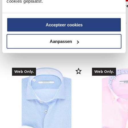
cookies geplaatst.
The BLUEPRINT Premium Overhemd
The BLUEPRINT P
LM
LM
79,95
79,95
Accepteer cookies
Aanpassen
Anderen bekeken ook
Web Only.
Web Only.