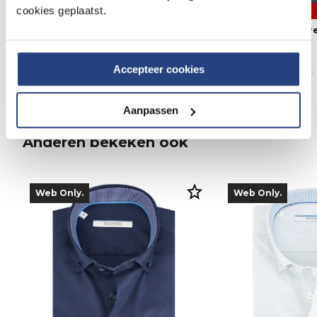
cookies geplaatst.
3 halen, 1 betalen
70% korting
The BLUEPRINT Premium Overhemd
The BLUEPRINT P
LM
LM
79,95
23,95
79,95
Accepteer cookies
Aanpassen
Anderen bekeken ook
Web Only.
Web Only.