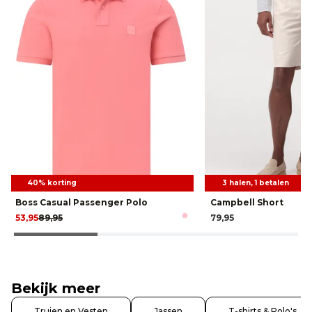
40% korting
3 halen, 1 betalen
Boss Casual Passenger Polo
Campbell Short
53,95
89,95
79,95
Bekijk meer
Truien en Vesten
Jassen
T-shirts & Polo's