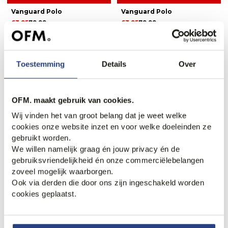
Vanguard Polo
Vanguard Polo
63,95
79,99
63,95
79,99
Nieuw.
Toestemming
Details
Over
OFM. maakt gebruik van cookies.
Wij vinden het van groot belang dat je weet welke
cookies onze website inzet en voor welke doeleinden ze
gebruikt worden.
We willen namelijk graag én jouw privacy én de
gebruiksvriendelijkheid én onze commerciëlebelangen
20% korting
zoveel mogelijk waarborgen.
Vanguard V7 Rider Jeans
Vanguard Polo Korte mouw
Ook via derden die door ons zijn ingeschakeld worden
129,99
71,95
89,99
cookies geplaatst.
Strijkvrij.