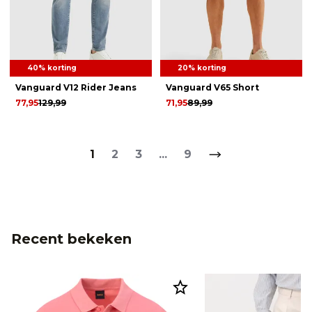
40% korting
20% korting
Vanguard V12 Rider Jeans
Vanguard V65 Short
77,95
129,99
71,95
89,99
1
2
3
...
9
Recent bekeken