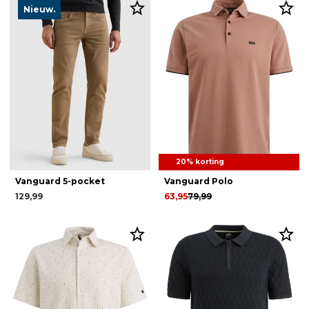
Nieuw.
20% korting
Vanguard 5-pocket
Vanguard Polo
129,99
63,95
79,99