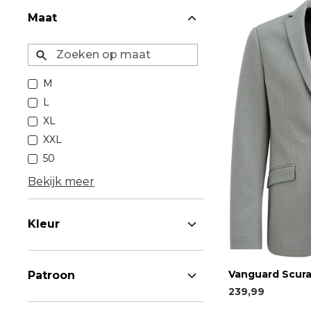
Maat
Zoeken op maat
M
L
XL
XXL
50
Bekijk meer
Kleur
Vanguard Scura
Patroon
239,99