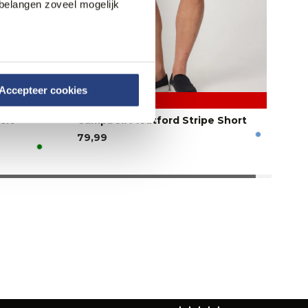
belangen zoveel mogelijk
Accepteer cookies
3 halen, 1 betalen
sic
Campbell Pleatford Stripe Short
79,99