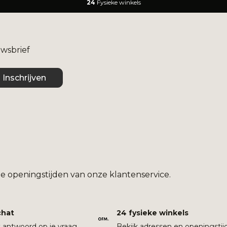
24
Fysieke winkels
uwsbrief
Inschrijven
e openingstijden van onze klantenservice.
chat
24 fysieke winkels
t antwoord op je vraag
Bekijk adressen en openingstij