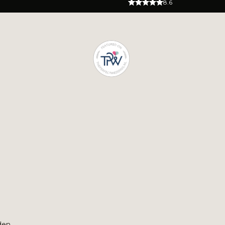
8.6
den