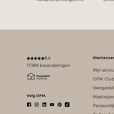
Klantenser
8.6
17389 beoordelingen
Mijn acco
OFM. Clu
Veelgeste
Volg OFM.
Maatwijze
Persoonli