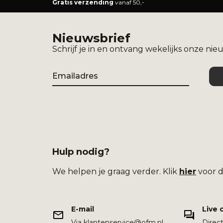
Gratis verzending
vanaf 50,-
Nieuwsbrief
Schrijf je in en ontvang wekelijks onze nie
Email
Hulp nodig?
We helpen je graag verder. Klik
hier
voor d
E-mail
Live 
Via klantenservice@ofm.nl
Direc