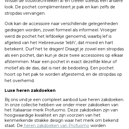
Wissel de vouwtechnieken af en creëer steeds een andere
look. De pochet complimenteert je pak en kan zelfs de
stropdas vervangen.
Ook kan de accessoire naar verschillende gelegenheden
gedragen worden, zowel formeel als informeel. Vroeger
werd de pochet het lefdoekje genoemd, waarbij lef is
afgeleid van het Hebreeuwse ‘lebh’, dat moed en hart
betekent. Durf het te dragen! Draagt je zowel een stropdas
als een pochet, dan kun je deze twee accessoires op elkaar
afstemmen. Maar een pochet in exact dezelfde kleur of
motief als de das, dat is niet de bedoeling. Een pochet
hoort op het pak te worden afgestemd, en de stropdas op
het overhemd.
Luxe heren zakdoeken
Bij ons vind je een compleet aanbod luxe heren zakdoeken.
In onze collectie hebben we onder meer zakdoeken van
het Italiaanse merk Profuomo. Deze zakdoeken zijn van
hoogwaardige kwaliteit en zijn voorzien van het
kenmerkende strakke design waar het merk om bekend
staat. De
heren zakdoeken van Profuomo
worden