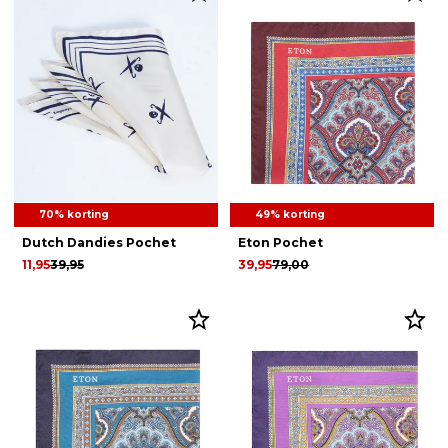
70% korting
49% korting
Dutch Dandies Pochet
Eton Pochet
11,95
39,95
39,95
79,00