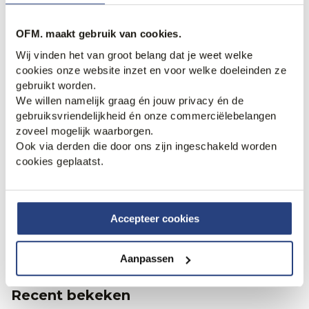
OFM. maakt gebruik van cookies.
Wij vinden het van groot belang dat je weet welke
cookies onze website inzet en voor welke doeleinden ze
gebruikt worden.
We willen namelijk graag én jouw privacy én de
gebruiksvriendelijkheid én onze commerciëlebelangen
70% korting
zoveel mogelijk waarborgen.
Ook via derden die door ons zijn ingeschakeld worden
Dutch Dandies Pochet
Profuomo Pochet
cookies geplaatst.
11,95
39,95
24,95
1
2
Accepteer cookies
Aanpassen
Recent bekeken