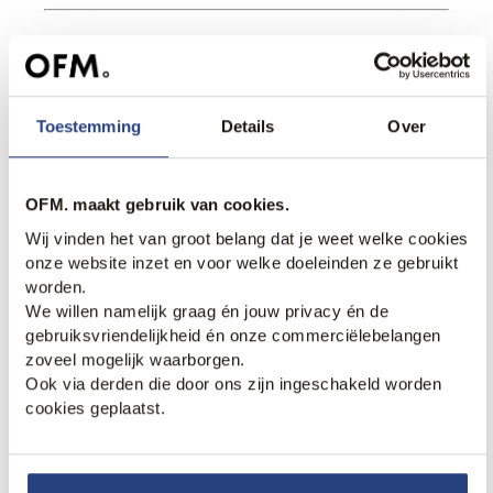
Toestemming
Details
Over
3. Het Varsity jack
Herken jij het nog? Het Varsity jack is weer helemaal
OFM. maakt gebruik van cookies.
terug van weggeweest. Wij hebben het jack in een
Wij vinden het van groot belang dat je weet welke cookies
PME uitvoering. Draag ‘m met een stoere coltrui,
onze website inzet en voor welke doeleinden ze gebruikt
boots en jeans. Dat is wel heel simpel in 1x stijlvol.
worden.
We willen namelijk graag én jouw privacy én de
gebruiksvriendelijkheid én onze commerciëlebelangen
zoveel mogelijk waarborgen.
Ook via derden die door ons zijn ingeschakeld worden
cookies geplaatst.