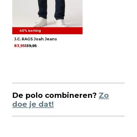
40% korting
J.C. RAGS Joah Jeans
83,95
139,95
De polo combineren?
Zo
doe je dat!