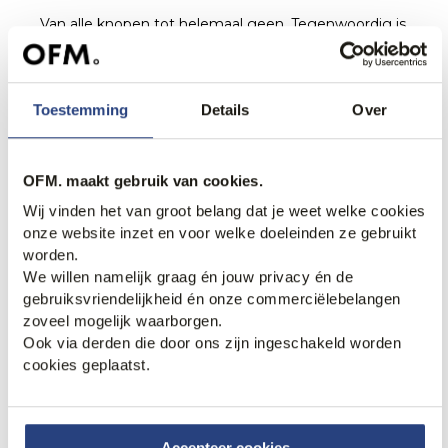
Van alle knopen tot helemaal geen. Tegenwoordig is
het poloshirt niet meer standaard uitgerust met die
knopen. De
V-hals
zie je namelijk ook steeds vaker.
De strakke uitstraling van deze polo zorgt voor een
Toestemming
Details
Over
luxe look. Ga voor lichte kleuren, zoals lichtblauw en
beige voor stijl in een handomdraai.
OFM. maakt gebruik van cookies.
Wij vinden het van groot belang dat je weet welke cookies
onze website inzet en voor welke doeleinden ze gebruikt
worden.
We willen namelijk graag én jouw privacy én de
gebruiksvriendelijkheid én onze commerciëlebelangen
zoveel mogelijk waarborgen.
Ook via derden die door ons zijn ingeschakeld worden
cookies geplaatst.
Accepteer cookies