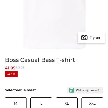
Try-on
Boss Casual Bass T-shirt
69,95
41,95
-40%
Selecteer je maat
M
L
XL
XXL