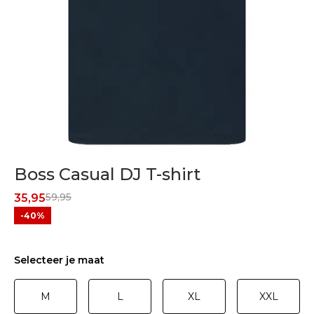
Boss Casual DJ T-shirt
59,95
35,95
-40%
Selecteer je maat
M
L
XL
XXL