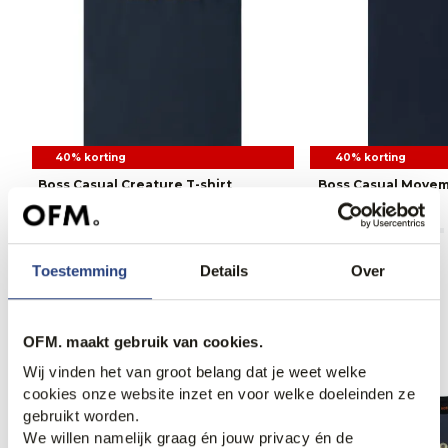
40% korting
40% korting
Boss Casual Creature T-shirt
Boss Casual Movem
41,95
69,95
47,95
79,95
Toestemming
Details
Over
Anderen bekeken ook
OFM. maakt gebruik van cookies.
Wij vinden het van groot belang dat je weet welke
cookies onze website inzet en voor welke doeleinden ze
Web Only.
gebruikt worden.
We willen namelijk graag én jouw privacy én de