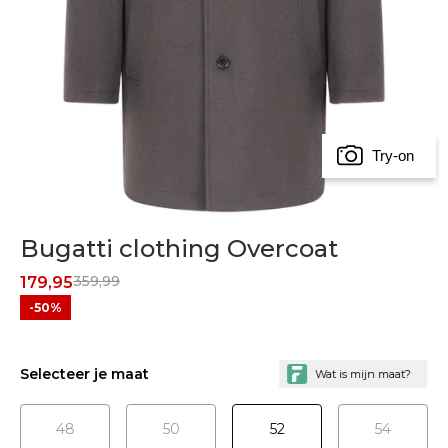
Try-on
Bugatti clothing Overcoat
359,99
179,95
-50%
Selecteer je maat
48
50
52
54