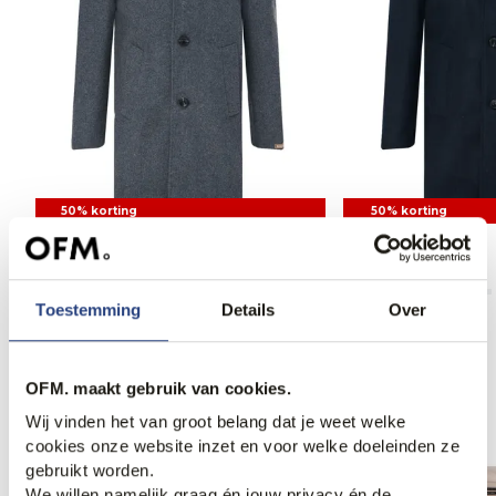
50% korting
50% korting
Nobel Overcoat
Nobel Overcoat
149,95
299,95
149,95
299,95
Toestemming
Details
Over
OFM. maakt gebruik van cookies.
Anderen bekeken ook
Wij vinden het van groot belang dat je weet welke
cookies onze website inzet en voor welke doeleinden ze
gebruikt worden.
Nieuw.
We willen namelijk graag én jouw privacy én de