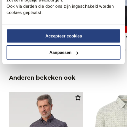
Ook via derden die door ons zijn ingeschakeld worden
cookies geplaatst.
3 halen, 1 betalen
3 halen, 1 betalen
Accepteer cookies
Campbell Ranger Casual Overhemd
Campbell Colby Ca
89,99
79,99
Aanpassen
Anderen bekeken ook