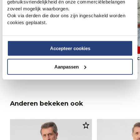
gebruiksvriendelijkheid én onze commerciëlebelangen
zoveel mogelijk waarborgen.
Ook via derden die door ons zijn ingeschakeld worden
cookies geplaatst.
Accepteer cookies
3 halen, 1 betalen
3 halen, 1 betalen
Campbell Ranger Casual Overhemd
Campbell Ranger 
89,99
89,99
Aanpassen
Anderen bekeken ook