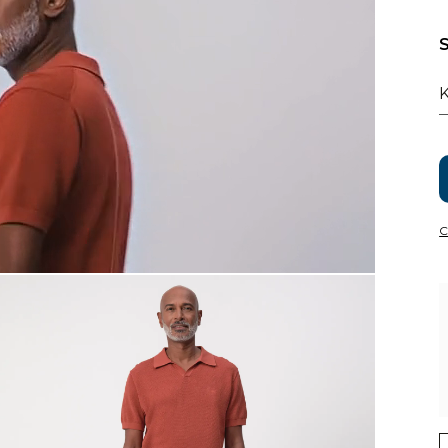
S
K
C