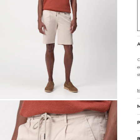
A
C
e
s
M
M
P
B