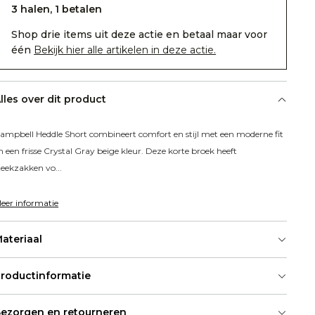
3 halen, 1 betalen
Shop drie items uit deze actie en betaal maar voor
één
Bekijk hier alle artikelen in deze actie.
lles over dit product
ampbell Heddle Short combineert comfort en stijl met een moderne fit 
n een frisse Crystal Gray beige kleur. Deze korte broek heeft 
teekzakken vo...
eer informatie
ateriaal
roductinformatie
ezorgen en retourneren