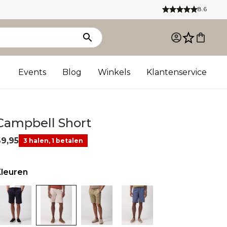
8.6
Events
Blog
Winkels
Klantenservice
Campbell Short
69,95
3 halen, 1 betalen
Kleuren