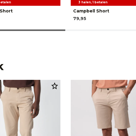
betalen
3 halen, 1 betalen
Short
Campbell Short
79,95
k