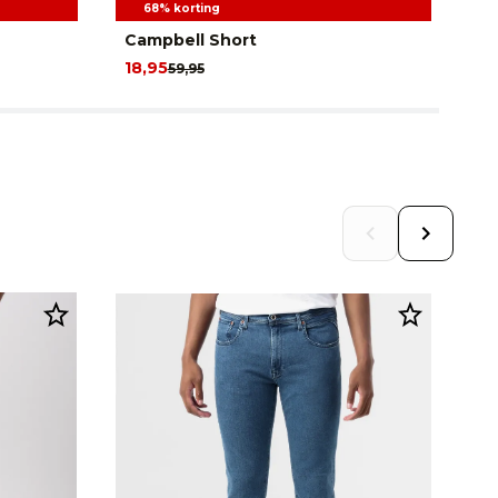
68% korting
Campbell Short
Ca
18,95
69
59,95