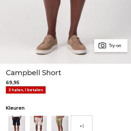
Try-on
Campbell Short
69,95
3 halen, 1 betalen
Kleuren
+1