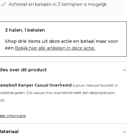
Achteraf en betalen in 3 termijnen is mogelijk
3 halen, 1 betalen
Shop drie items uit deze actie en betaal maar voor
één
Bekijk hier alle artikelen in deze actie.
lles over dit product
ampbell Ranger Casual Overhemd
 is jouw nieuwe favoriet in 
isteltoe green. Dit casual chic overhemd heeft een dessinpatroon, 
ort...
eer informatie
ateriaal