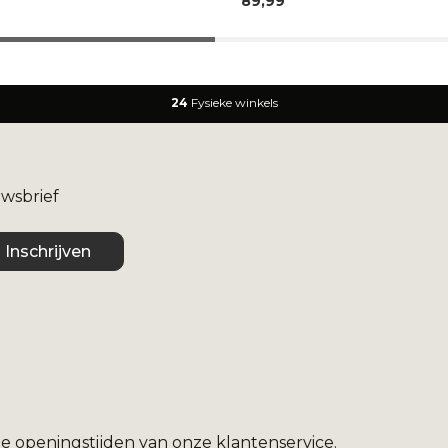
89,99
24
Fysieke winkels
uwsbrief
Inschrijven
e openingstijden van onze klantenservice.