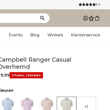
8.6
Events
Blog
Winkels
Klantenservice
Campbell Ranger Casual
Overhemd
79,99
3 halen, 1 betalen
Kleuren
+1