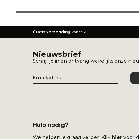
Gratis verzending
vanaf 50,-
Nieuwsbrief
Schrijf je in en ontvang wekelijks onze nie
Email
Hulp nodig?
We helpen je graag verder. Klik
hier
voor d