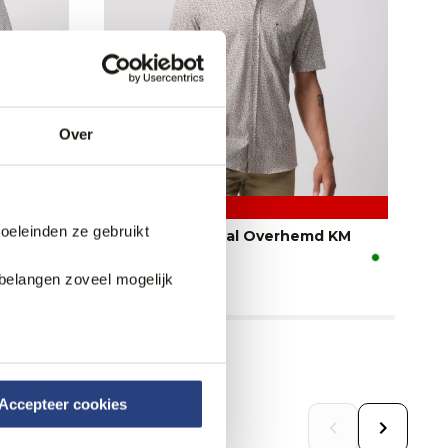
Over
3 halen, 1 betalen
doeleinden ze gebruikt
d KM
Campbell Casual Overhemd KM
Ca
69,95
69
belangen zoveel mogelijk
Accepteer cookies