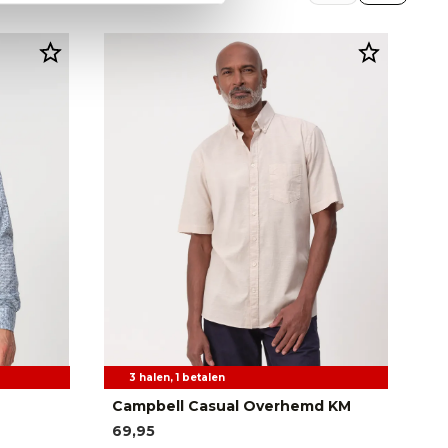
3 halen, 1 betalen
Campbell Casual Overhemd KM
Ca
O
69,95