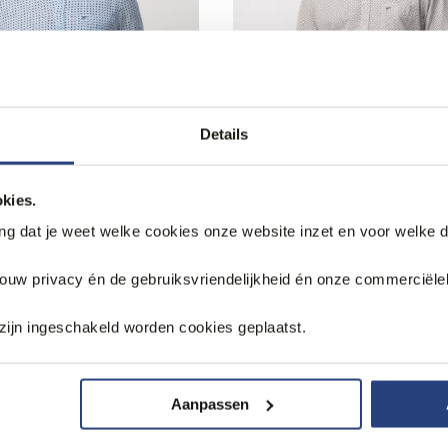
Details
kies.
betalen
3 halen, 1 betalen
ang dat je weet welke cookies onze website inzet en voor welke 
Ranger Casual
Campbell Casual Overhem
d
69,95
jouw privacy én de gebruiksvriendelijkheid én onze commerciële
zijn ingeschakeld worden cookies geplaatst.
Aanpassen
k