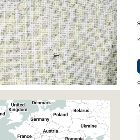
S
K
C