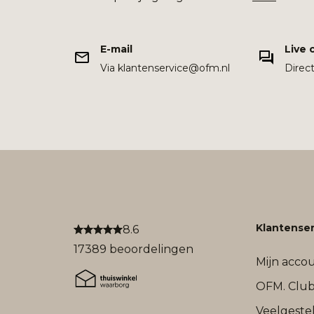
E-mail
Live 
Via klantenservice@ofm.nl
Direc
Klantenser
8.6
17389 beoordelingen
Mijn acco
OFM. Clu
Veelgeste