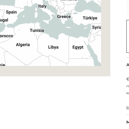
A
C
m
k
M
M