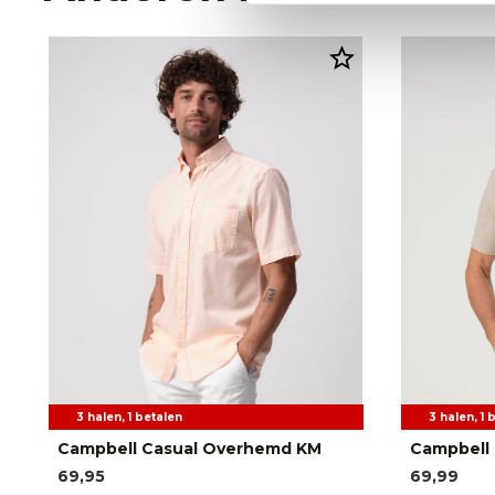
3 halen, 1 betalen
3 halen, 1 
Campbell Casual Overhemd KM
Campbell
69,95
69,99