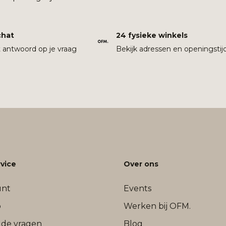
chat
24 fysieke winkels
t antwoord op je vraag
Bekijk adressen en openingstij
vice
Over ons
unt
Events
b
Werken bij OFM.
lde vragen
Blog