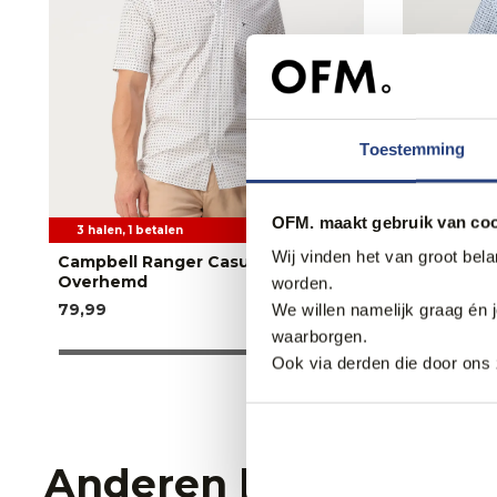
Toestemming
OFM. maakt gebruik van coo
3 halen, 1 betalen
3 halen, 1 
Wij vinden het van groot bel
Campbell Ranger Casual
Campbell 
Overhemd
Overhem
worden.
79,99
79,99
We willen namelijk graag én 
waarborgen.
Ook via derden die door ons 
Anderen bekeken oo