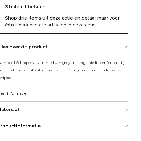
3 halen, 1 betalen
Shop drie items uit deze actie en betaal maar voor
één
Bekijk hier alle artikelen in deze actie.
lles over dit product
ampbell Schipperstrui in medium grey melange biedt comfort en stijl. 
emaakt van zacht katoen, is deze trui fijn gebreid met een klassieke 
chippe...
eer informatie
ateriaal
roductinformatie