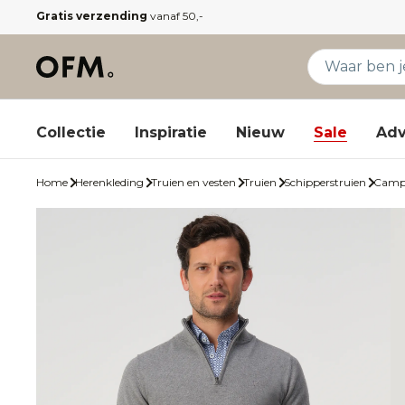
Gratis verzending
vanaf 50,-
Collectie
Inspiratie
Nieuw
Sale
Adv
Home
Herenkleding
Truien en vesten
Truien
Schipperstruien
Campb