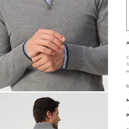
A
C
G
s
M
M
P