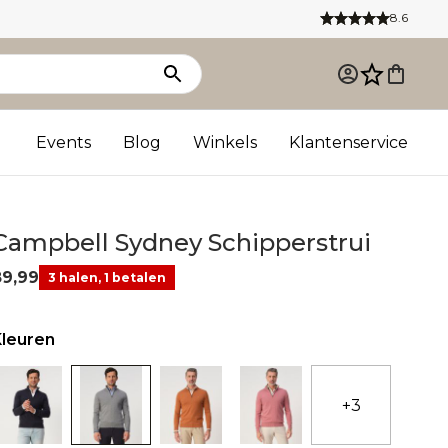
8.6
Events
Blog
Winkels
Klantenservice
Campbell Sydney Schipperstrui
89,99
3 halen, 1 betalen
Kleuren
+3