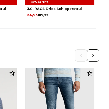
50% korting
rui
J.C. RAGS Dries Schipperstrui
Pr
Sc
54,95
109,99
64