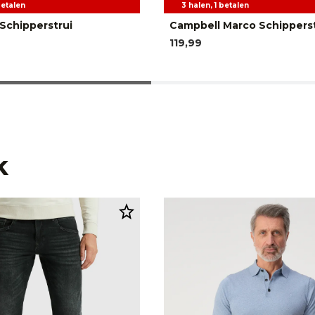
betalen
3 halen, 1 betalen
Schipperstrui
Campbell Marco Schipperst
119,99
k