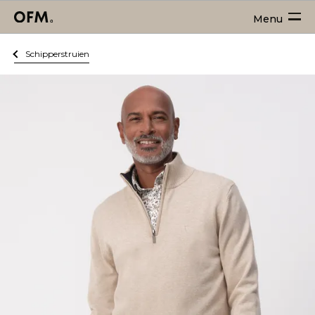
Menu
Schipperstruien