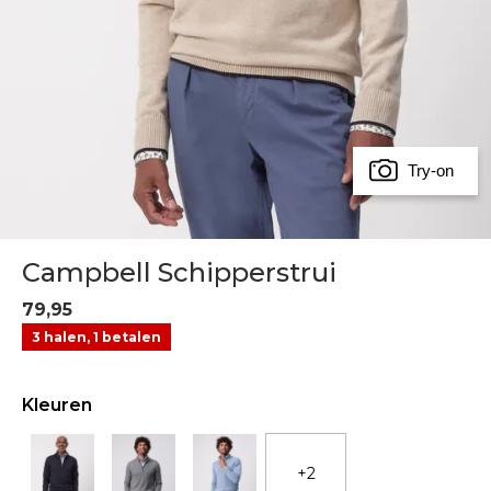
Try-on
Campbell Schipperstrui
79,95
3 halen, 1 betalen
Kleuren
+2