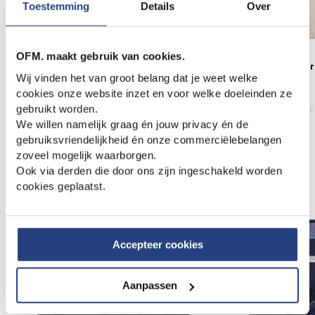
Toestemming
Details
Over
3 halen, 1 betalen
OFM. maakt gebruik van cookies.
Campbell Schipperstrui
Campbell Schipper
Wij vinden het van groot belang dat je weet welke
89,99
89,99
cookies onze website inzet en voor welke doeleinden ze
gebruikt worden.
We willen namelijk graag én jouw privacy én de
gebruiksvriendelijkheid én onze commerciëlebelangen
zoveel mogelijk waarborgen.
Ook via derden die door ons zijn ingeschakeld worden
Anderen bekeken ook
cookies geplaatst.
Web Only.
Web Only.
Accepteer cookies
Aanpassen