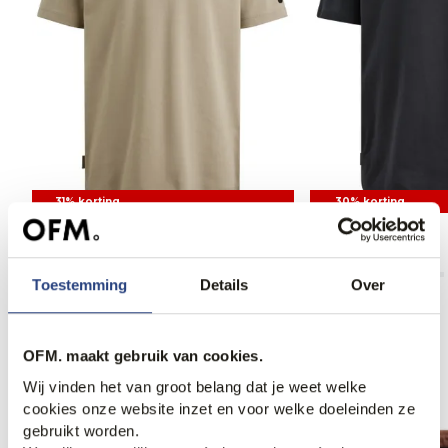
31% korting
30% korting
Cast Iron T-shirt
Cast Iron T-shirt
30,95
44,99
41,95
59,99
Toestemming
Details
Over
OFM. maakt gebruik van cookies.
Anderen bekeken ook
Wij vinden het van groot belang dat je weet welke
cookies onze website inzet en voor welke doeleinden ze
gebruikt worden.