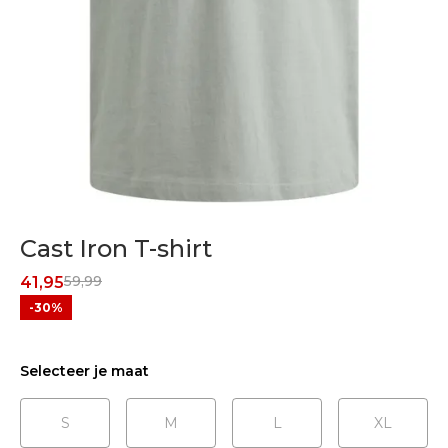
Cast Iron T-shirt
59,99
41,95
-30%
Selecteer je maat
S
M
L
XL