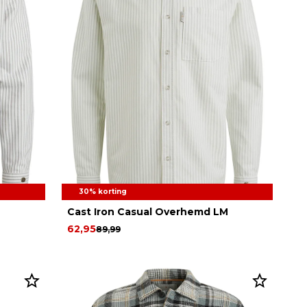
30% korting
M
Cast Iron Casual Overhemd LM
62,95
89,99