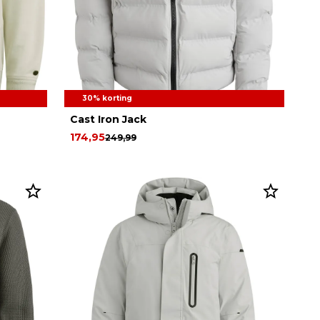
30% korting
Cast Iron Jack
174,95
249,99