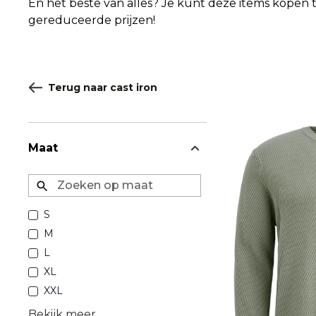
En het beste van alles? Je kunt deze items kopen 
gereduceerde prijzen!
Terug naar cast iron
Maat
Zoeken op maat
S
M
L
XL
XXL
Bekijk meer