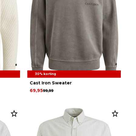
30% korting
Cast Iron Sweater
69,95
99,99