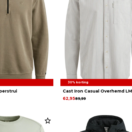
30% korting
perstrui
Cast Iron Casual Overhemd L
62,95
89,99