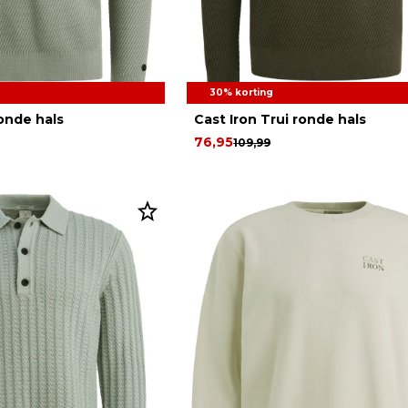
30% korting
ronde hals
Cast Iron Trui ronde hals
76,95
109,99