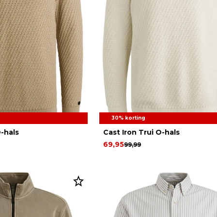
30% korting
O-hals
Cast Iron Trui O-hals
69,95
99,99