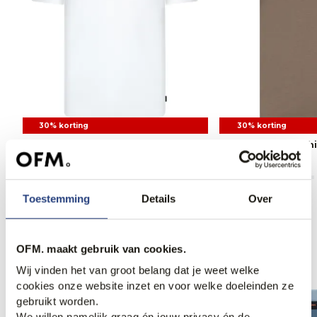
30% korting
30% korting
Cavallaro Bari T-shirt
Cavallaro Bari T-shi
41,95
59,95
41,95
59,95
Toestemming
Details
Over
Anderen bekeken ook
OFM. maakt gebruik van cookies.
Wij vinden het van groot belang dat je weet welke
cookies onze website inzet en voor welke doeleinden ze
gebruikt worden.
We willen namelijk graag én jouw privacy én de