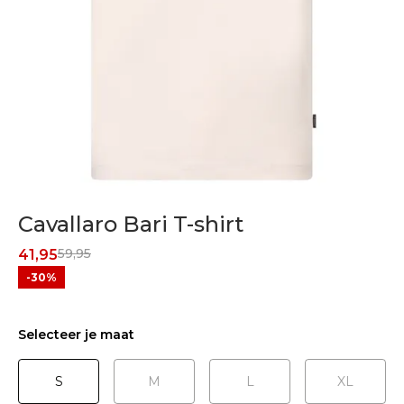
Cavallaro Bari T-shirt
59,95
41,95
-30%
Selecteer je maat
S
M
L
XL