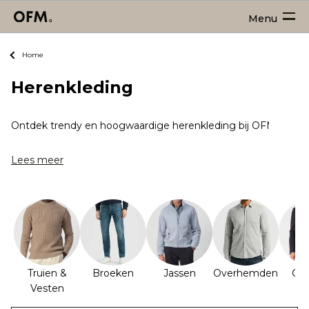
Menu
Home
Herenkleding
Ontdek trendy en hoogwaardige herenkleding bij OFM! Bij ons vi
Lees meer
Truien &
Broeken
Jassen
Overhemden
Col
Vesten