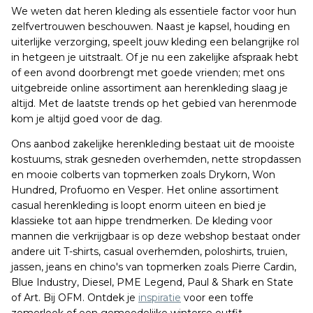
We weten dat heren kleding als essentiele factor voor hun
zelfvertrouwen beschouwen. Naast je kapsel, houding en
uiterlijke verzorging, speelt jouw kleding een belangrijke rol
in hetgeen je uitstraalt. Of je nu een zakelijke afspraak hebt
of een avond doorbrengt met goede vrienden; met ons
uitgebreide online assortiment aan herenkleding slaag je
altijd. Met de laatste trends op het gebied van herenmode
kom je altijd goed voor de dag.
Ons aanbod zakelijke herenkleding bestaat uit de mooiste
kostuums, strak gesneden overhemden, nette stropdassen
en mooie colberts van topmerken zoals Drykorn, Won
Hundred, Profuomo en Vesper. Het online assortiment
casual herenkleding is loopt enorm uiteen en bied je
klassieke tot aan hippe trendmerken. De kleding voor
mannen die verkrijgbaar is op deze webshop bestaat onder
andere uit T-shirts, casual overhemden, poloshirts, truien,
jassen, jeans en chino's van topmerken zoals Pierre Cardin,
Blue Industry, Diesel, PME Legend, Paul & Shark en State
of Art. Bij OFM. Ontdek je
inspiratie
voor een toffe