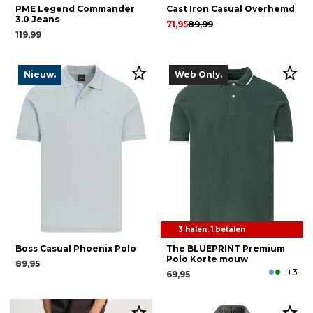
PME Legend Commander
Cast Iron Casual Overhemd
3.0 Jeans
71,95
89,99
119,99
Nieuw.
Web Only.
3 halen, 1 betalen
Boss Casual Phoenix Polo
The BLUEPRINT Premium
Polo Korte mouw
89,95
+3
69,95