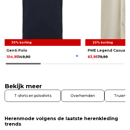
30% korting
20% korting
Genti Polo
PME Legend Casual s
104,95
149,90
63,95
79,99
Bekijk meer
T-shirts en poloshirts
Overhemden
Truien e
Herenmode volgens de laatste herenkleding
trends