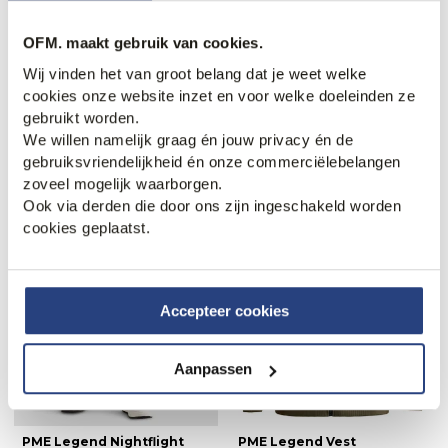
OFM. maakt gebruik van cookies.
Wij vinden het van groot belang dat je weet welke
cookies onze website inzet en voor welke doeleinden ze
Xacus Active Overhemd
Polo Ralph Lauren
Boxershorts
gebruikt worden.
179,95
50,00
We willen namelijk graag én jouw privacy én de
gebruiksvriendelijkheid én onze commerciëlebelangen
zoveel mogelijk waarborgen.
Nieuw.
Nieuw.
Ook via derden die door ons zijn ingeschakeld worden
cookies geplaatst.
Accepteer cookies
Aanpassen
PME Legend Nightflight
PME Legend Vest