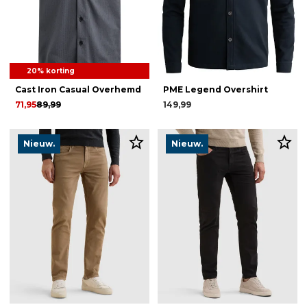
20% korting
Cast Iron Casual Overhemd
PME Legend Overshirt
71,95
89,99
149,99
Nieuw.
Nieuw.