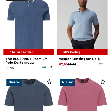
3 halen, 1 betalen
30% korting
The BLUEPRINT Premium
Vesper Kensington Polo
Polo Korte mouw
62,95
89,99
+3
69,95
Nieuw.
Nieuw.