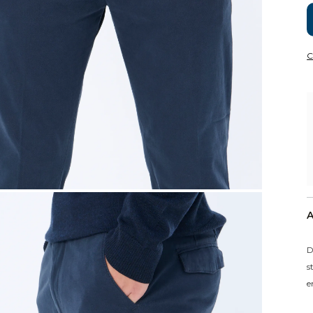
C
A
D
s
e