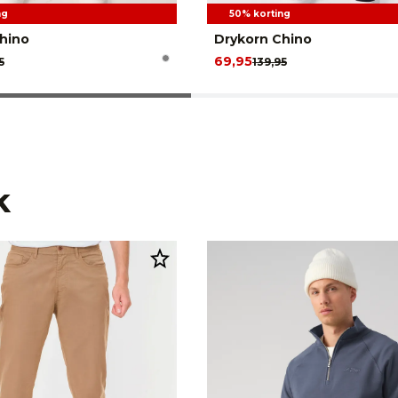
ng
50% korting
hino
Drykorn Chino
69,95
5
139,95
k