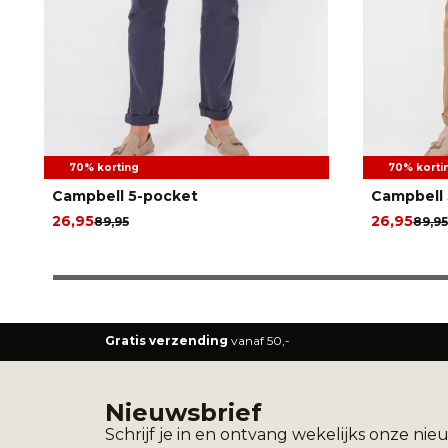
70% korting
70% korti
Campbell 5-pocket
Campbell 
26,95
26,95
89,95
89,95
Gratis verzending
vanaf 50,-
Nieuwsbrief
Schrijf je in en ontvang wekelijks onze nie