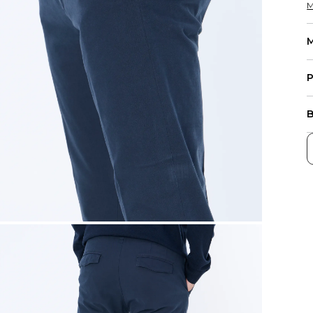
M
M
P
B