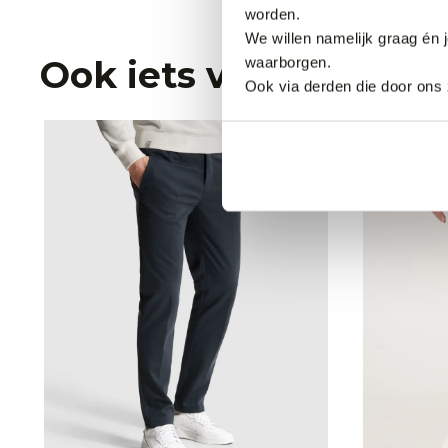
worden.
We willen namelijk graag én 
Ook iets voor jou?
waarborgen.
Ook via derden die door ons 