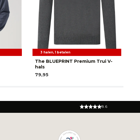
3 halen, 1 betalen
The BLUEPRINT Premium Trui V-
PM
hals
71
79,95
8.6