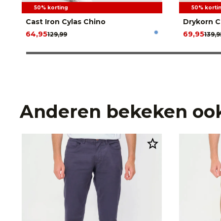
50% korting
50% korti
Cast Iron Cylas Chino
Drykorn C
64,95
69,95
129,99
139,9
Anderen bekeken oo