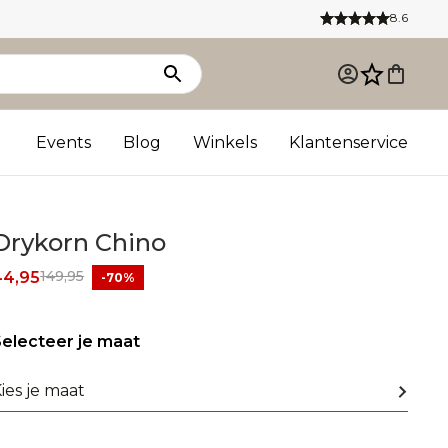
8.6
Events
Blog
Winkels
Klantenservice
Drykorn Chino
149,95
44,95
-70%
electeer je maat
ies je maat