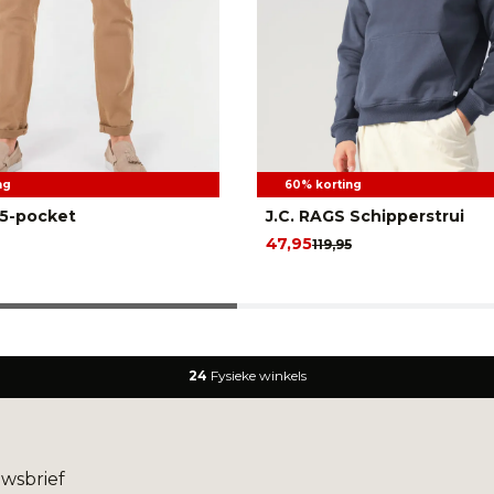
ng
60% korting
5-pocket
J.C. RAGS Schipperstrui
47,95
119,95
24
Fysieke winkels
uwsbrief