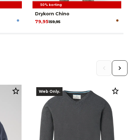
50% korting
Drykorn Chino
Ca
79,95
53
159,95
Web Only.