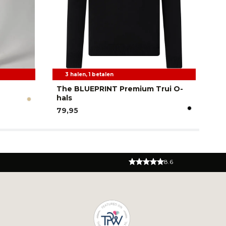
3 halen, 1 betalen
The BLUEPRINT Premium Trui O-
Du
hals
47
79,95
8.6