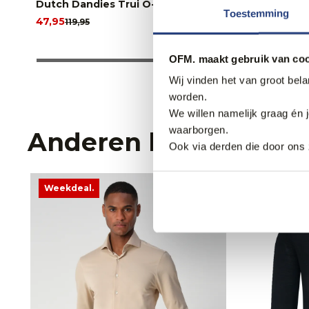
Dutch Dandies Trui O-hals
Dutch Dan
Toestemming
47,95
47,95
119,95
119,9
OFM. maakt gebruik van coo
Wij vinden het van groot bel
worden.
We willen namelijk graag én 
waarborgen.
Anderen bekeken oo
Ook via derden die door ons 
Weekdeal.