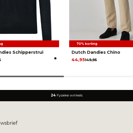
ng
70% korting
dies Schipperstrui
Dutch Dandies Chino
44,95
5
149,95
24
Fysieke winkels
uwsbrief