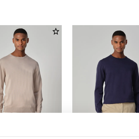
ng
60% korting