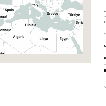
D
v
G
M
M
P
B