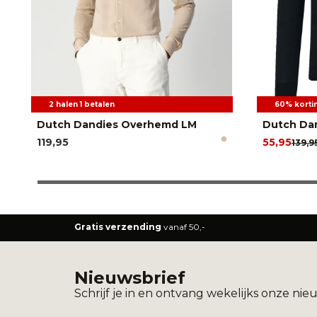
2 halen 1 betalen
60% korti
Dutch Dandies Overhemd LM
Dutch Dan
119,95
55,95
139,9
Gratis verzending
vanaf 50,-
Nieuwsbrief
Schrijf je in en ontvang wekelijks onze nie