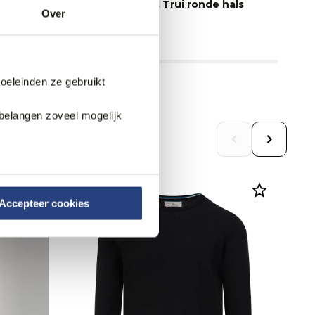
Dutch Dandies Trui ronde hals
Du
Over
47,95
47
119,95
doeleinden ze gebruikt
belangen zoveel mogelijk
Web Only.
Accepteer cookies