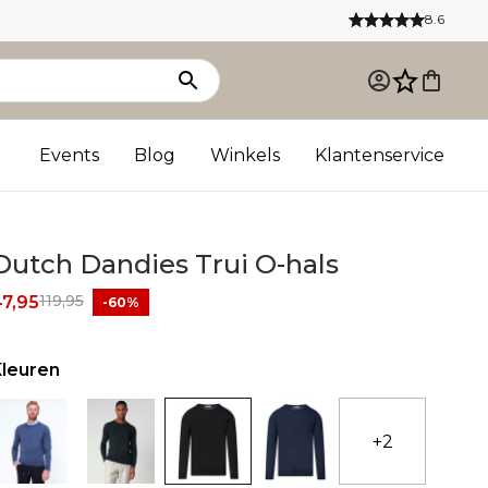
8.6
Events
Blog
Winkels
Klantenservice
Dutch Dandies Trui O-hals
119,95
47,95
-60%
Kleuren
+2