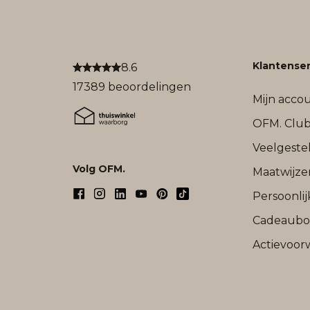
Klantenser
8.6
17389 beoordelingen
Mijn acco
OFM. Clu
Veelgeste
Volg OFM.
Maatwijze
Persoonli
Cadeaub
Actievoor