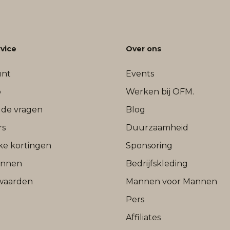
vice
Over ons
unt
Events
b
Werken bij OFM.
lde vragen
Blog
rs
Duurzaamheid
jke kortingen
Sponsoring
onnen
Bedrijfskleding
waarden
Mannen voor Mannen
Pers
Affiliates