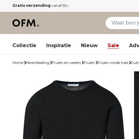
Gratis verzending
vanaf 50,-
Collectie
Inspiratie
Nieuw
Sale
Adv
Home
Herenkleding
Truien en vesten
Truien
Truien ronde hals
Dutc