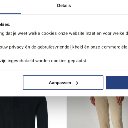
dies Trui O-hals
Dutch Dandies Trui O-hals
Details
47,95
5
119,95
kies.
ang dat je weet welke cookies onze website inzet en voor welke 
jouw privacy én de gebruiksvriendelijkheid én onze commerciële
k
zijn ingeschakeld worden cookies geplaatst.
Aanpassen