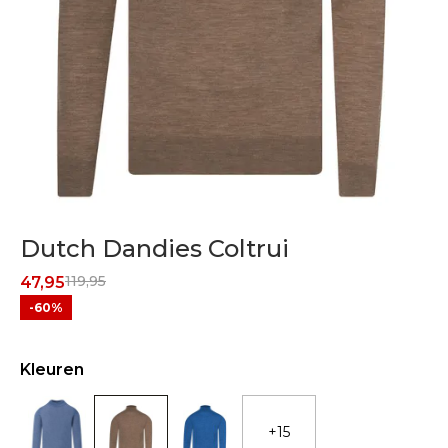
Dutch Dandies Coltrui
119,95
47,95
-60%
Kleuren
+15