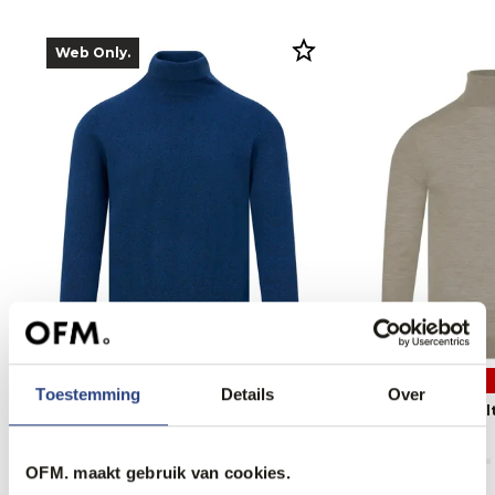
Web Only.
60% korting
Toestemming
Details
Over
The BLUEPRINT Premium Coltrui
Dutch Dandies Colt
79,95
51,95
129,95
OFM. maakt gebruik van cookies.