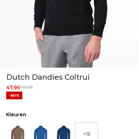
Dutch Dandies Coltrui
119,95
47,95
-60%
Kleuren
+15