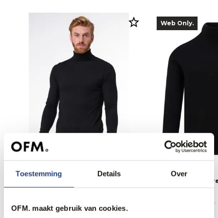
Web Only.
60% korting
Toestemming
Details
Over
Dutch Dandies Coltrui
The BLUEPRINT Pre
51,95
129,95
79,95
OFM. maakt gebruik van cookies.