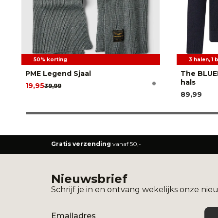
50% korting
3 halen, 1 
PME Legend Sjaal
The BLUE
hals
19,95
39,99
89,99
Gratis verzending
vanaf 50,-
Nieuwsbrief
Schrijf je in en ontvang wekelijks onze nie
Email