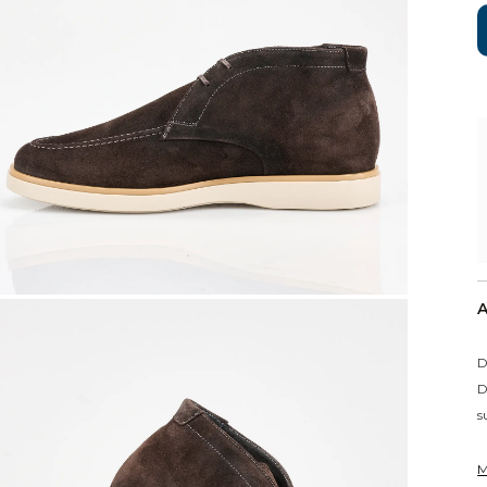
A
D
D
s
M