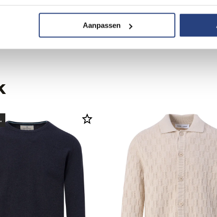
209,95
5
349,95
Aanpassen
k
.