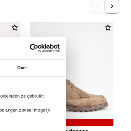
Over
doeleinden ze gebruikt
belangen zoveel mogelijk
50% korting
n
Giorgio Casual schoenen
RE