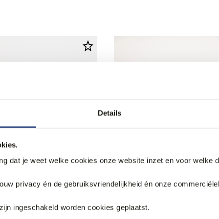
Details
kies.
ang dat je weet welke cookies onze website inzet en voor welke 
jouw privacy én de gebruiksvriendelijkheid én onze commerciële
ng
40% korting
zijn ingeschakeld worden cookies geplaatst.
asual schoenen
Magnanni Casual schoene