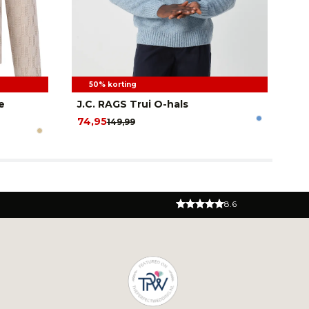
50% korting
e
J.C. RAGS Trui O-hals
Ve
74,95
20
149,99
8.6