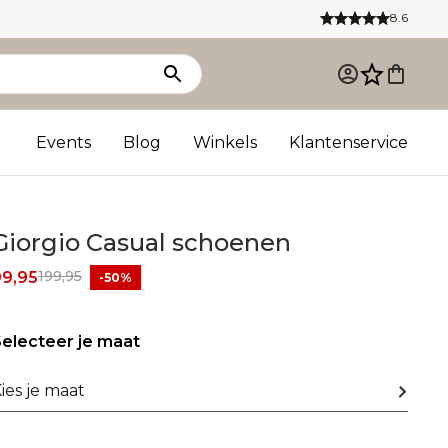
8.6
Events
Blog
Winkels
Klantenservice
Giorgio Casual schoenen
199,95
99,95
-50%
electeer je maat
ies je maat