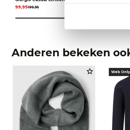
99,95
99,95
199,95
199,9
Anderen bekeken oo
Web Only