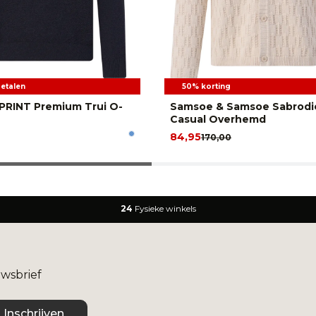
betalen
50% korting
PRINT Premium Trui O-
Samsoe & Samsoe Sabrodi
Casual Overhemd
84,95
170,00
24
Fysieke winkels
uwsbrief
Inschrijven