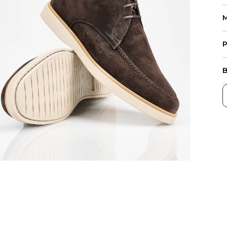
M
P
B