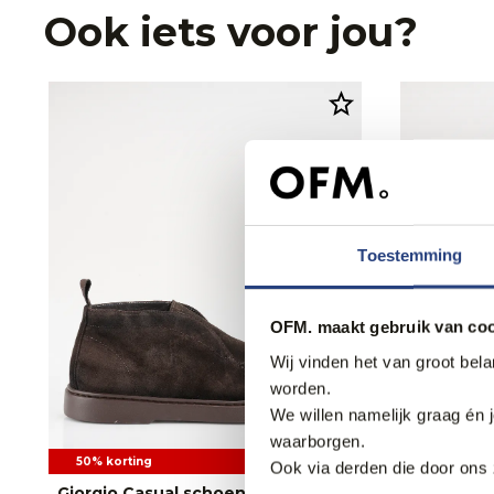
Ook iets voor jou?
Toestemming
OFM. maakt gebruik van coo
Wij vinden het van groot bel
worden.
We willen namelijk graag én 
waarborgen.
50% korting
50% korti
Ook via derden die door ons 
Giorgio Casual schoenen
Giorgio C