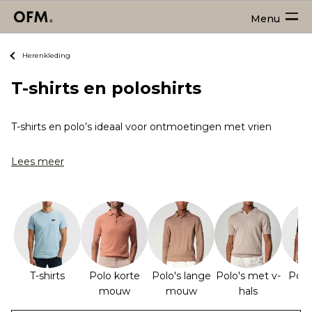
Menu
Herenkleding
T-shirts en poloshirts
T-shirts en polo’s ideaal voor ontmoetingen met vrienden, sp
Lees meer
T-shirts
Polo korte
Polo's lange
Polo's met v-
Polo
mouw
mouw
hals
r