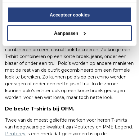
de vrije tijd gedragen. Polo’s worden daarentegen vaker
gekozen voor formele bijeenkomsten en worden vaker
Accepteer cookies
naar werk toe gedragen.
Stijladviezen: polo’s en shirts
Aanpassen
T-shirts kun je op allerlei verschillende manieren
combineren om een casual look te creëren. Zo kun je een
T-shirt combineren op een korte broek, jeans, onder een
blazer of onder een trui. Polo’s worden op andere manieren
met de rest van de outfit gecombineerd om een formele
look te bereiken. Zo kunnen polo’s op een chino worden
gedragen of onder een nette jas of trui. In de zomer
kunnen polo’s echter ook op een korte broek gedragen
worden, voor een wat losse, maar toch nette look.
De beste T-shirts bij OFM.
Twee van de meest geliefde merken voor heren T-shirts
van hoogwaardige kwaliteit zijn Peuterey en PME Legend.
Peuterey
is een merk dat geïnspireerd is op de