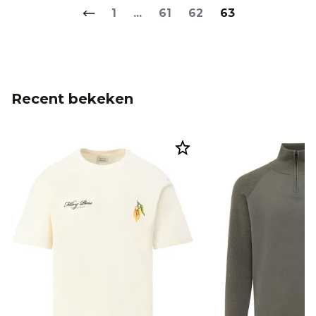
1
...
61
62
63
Recent bekeken