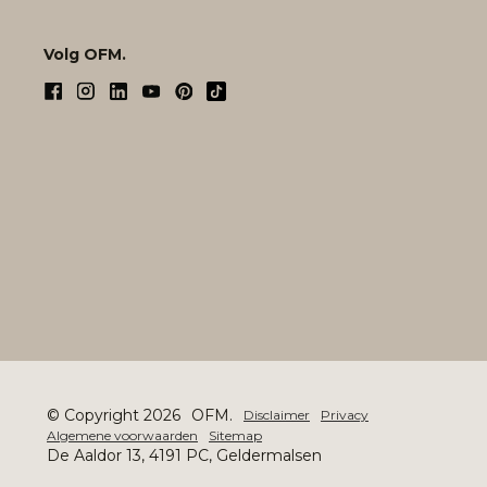
Volg OFM.
© Copyright 2026
OFM.
Disclaimer
Privacy
Algemene voorwaarden
Sitemap
De Aaldor 13, 4191 PC, Geldermalsen