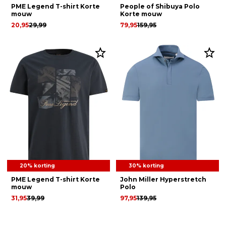
PME Legend T-shirt Korte
People of Shibuya Polo
mouw
Korte mouw
20,95
29,99
79,95
159,95
20% korting
30% korting
PME Legend T-shirt Korte
John Miller Hyperstretch
mouw
Polo
31,95
39,99
97,95
139,95