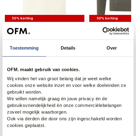
30% korting
50% korting
Filling Pieces Pepper T-shirt
Genti Schipperstrui
73,95
105,00
94,95
189,95
Toestemming
Details
Over
Bekijk meer
OFM. maakt gebruik van cookies.
Longsleeves
Poloshirts
T-shirts
Wij vinden het van groot belang dat je weet welke
cookies onze website inzet en voor welke doeleinden ze
gebruikt worden.
Het verschil tussen T-shirts en polo’s
We willen namelijk graag én jouw privacy én de
gebruiksvriendelijkheid én onze commerciëlebelangen
Een
T-shirt
heeft meestal een ronde hals en wordt
zoveel mogelijk waarborgen.
gefabriceerd van geweven katoen. Een
polo
heeft echter
Ook via derden die door ons zijn ingeschakeld worden
een opstaande kraag met een knoopsluiting en wordt
cookies geplaatst.
gemaakt van gebreid katoen. T-shirts zijn het beste
geschikt voor informele zaken en worden daarom veelal in