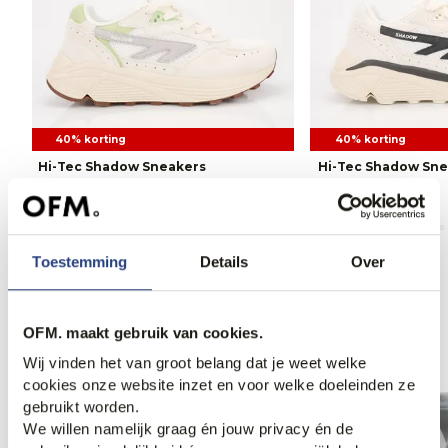
40% korting
40% korting
Hi-Tec Shadow Sneakers
Hi-Tec Shadow Sne
98,95
165,00
98,95
165,00
Toestemming
Details
Over
Anderen bekeken ook
OFM. maakt gebruik van cookies.
Wij vinden het van groot belang dat je weet welke
cookies onze website inzet en voor welke doeleinden ze
gebruikt worden.
We willen namelijk graag én jouw privacy én de