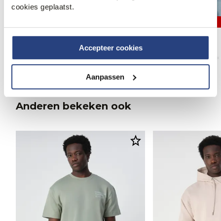
cookies geplaatst.
30% korting
30% korting
J.C. RAGS Sweater
J.C. RAGS Sweater
69,95
99,99
69,95
99,99
Accepteer cookies
Aanpassen
Anderen bekeken ook