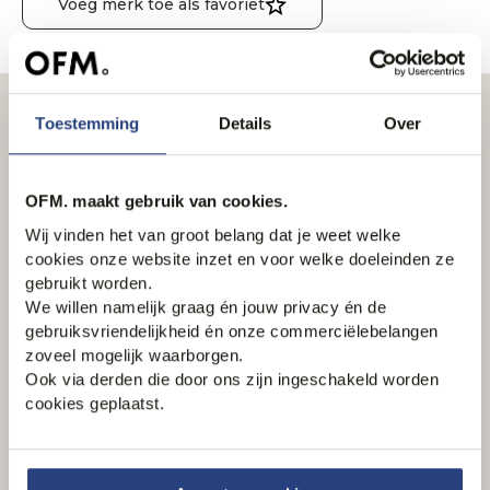
Voeg merk toe als favoriet
Toestemming
Details
Over
Nieuwsbrief
Schrijf je in en ontvang wekelijks onze nieuwsbrief
OFM. maakt gebruik van cookies.
Email
Wij vinden het van groot belang dat je weet welke
cookies onze website inzet en voor welke doeleinden ze
Inschrijven
gebruikt worden.
We willen namelijk graag én jouw privacy én de
gebruiksvriendelijkheid én onze commerciëlebelangen
zoveel mogelijk waarborgen.
Ook via derden die door ons zijn ingeschakeld worden
cookies geplaatst.