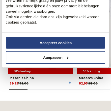
We willen namelijk graag én jouw privacy én de
gebruiksvriendelijkheid én onze commerciëlebelangen
zoveel mogelijk waarborgen.
Ook via derden die door ons zijn ingeschakeld worden
cookies geplaatst.
Accepteer cookies
Aanpassen
50% korting
50% korting
Mason's Chino
Mason's Chino
89,95
179,00
82,95
165,00