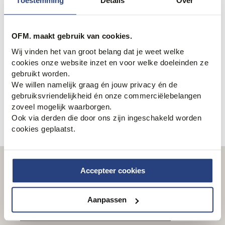
Toestemming
Details
Over
leren jassen en
jacks
. Voor een heerlijke zomeravond of een
frisse lentedag vind je de musthaves in de nieuwe collectie
jassen bij Only for Men. Een trend die je deze zomer niet
OFM. maakt gebruik van cookies.
mag missen is softshell, deze jacks zijn stijlvol en stoer. Ga
voor een softshell jas van Lyle & Scott of C.P. Company.
Wij vinden het van groot belang dat je weet welke
cookies onze website inzet en voor welke doeleinden ze
Met de nieuwe collectie jassen loop je nooit de laatste
gebruikt worden.
jassen trends van 2023 mis! Benieuwd naar het volledige
We willen namelijk graag én jouw privacy én de
aanbod aan herenjassen? Bekijk dan onze gehele collectie
gebruiksvriendelijkheid én onze commerciëlebelangen
heren jassen of bezoek een van onze winkels en laat je
zoveel mogelijk waarborgen.
adviseren door onze specialisten.
Ook via derden die door ons zijn ingeschakeld worden
cookies geplaatst.
Accepteer cookies
Nieuwsbrief
Schrijf je in en ontvang wekelijks onze nieuwsbrief
Aanpassen
Email