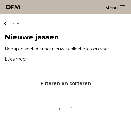
Menu
Nieuw
Nieuwe jassen
Ben jij op zoek de naar nieuwe collectie jassen voor heren? Dan ben je hier aan het juiste adres! Regen of zonneschijn, voor iedere temperatuur vind je een geschikte nieuwe jas en loop jij erbij volgens de allerlaatste jassen trends.
Lees meer
Filteren en sorteren
1