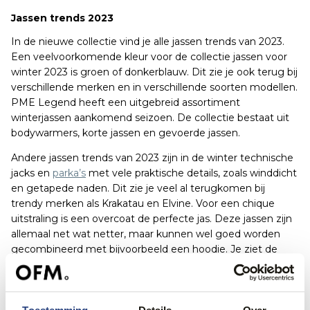
Jassen trends 2023
In de nieuwe collectie vind je alle jassen trends van 2023.
Een veelvoorkomende kleur voor de collectie jassen voor
winter 2023 is groen of donkerblauw. Dit zie je ook terug bij
verschillende merken en in verschillende soorten modellen.
PME Legend heeft een uitgebreid assortiment
winterjassen aankomend seizoen. De collectie bestaat uit
bodywarmers, korte jassen en gevoerde jassen.
Andere jassen trends van 2023 zijn in de winter technische
jacks en
parka’s
met vele praktische details, zoals winddicht
en getapede naden. Dit zie je veel al terugkomen bij
trendy merken als Krakatau en Elvine. Voor een chique
uitstraling is een overcoat de perfecte jas. Deze jassen zijn
allemaal net wat netter, maar kunnen wel goed worden
gecombineerd met bijvoorbeeld een hoodie. Je ziet de
overcoat terugkomen bij Cast Iron of Scotch & Soda.
De allernieuwste zomerjassen vind je ook hier. De collectie
jassen voor zomer 2023 bestaat uit lekkere spijkerjassen,