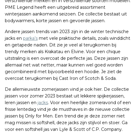
verschillende merken en in verschillende soorten modellen.
PME Legend heeft een uitgebreid assortiment
winterjassen aankomend seizoen. De collectie bestaat uit
bodywarmers, korte jassen en gevoerde jassen.
Andere jassen trends van 2023 zijn in de winter technische
jacks en
parka’s
met vele praktische details, zoals winddicht
en getapede naden. Dit zie je veel al terugkomen bij
trendy merken als Krakatau en Elvine. Voor een chique
uitstraling is een overcoat de perfecte jas. Deze jassen zijn
allemaal net wat netter, maar kunnen wel goed worden
gecombineerd met bijvoorbeeld een hoodie. Je ziet de
overcoat terugkomen bij Cast Iron of Scotch & Soda.
De allernieuwste zomerjassen vind je ook hier. De collectie
jassen voor zomer 2023 bestaat uit lekkere spijkerjassen,
leren jassen en
jacks
. Voor een heerlijke zomeravond of een
frisse lentedag vind je de musthaves in de nieuwe collectie
jassen bij Only for Men. Een trend die je deze zomer niet
mag missen is softshell, deze jacks zijn stijlvol en stoer. Ga
voor een softshell jas van Lyle & Scott of C.P. Company.