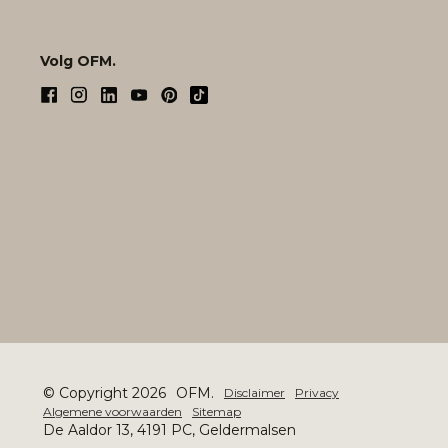
Volg OFM.
© Copyright 2026
OFM.
Disclaimer
Privacy
Algemene voorwaarden
Sitemap
De Aaldor 13, 4191 PC, Geldermalsen