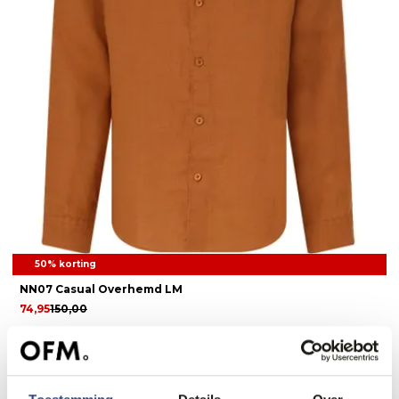
50% korting
NN07 Casual Overhemd LM
74,95
150,00
1
...
3
4
5