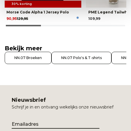
30% korting
Morse Code Alpha 1 Jersey Polo
PME Legend Tailwhee
90,95
129,95
109,99
Bekijk meer
NN.07 Broeken
NN.07 Polo's & T-shirts
NN.07
Nieuwsbrief
Schrijf je in en ontvang wekelijks onze nieuwsbrief
Email