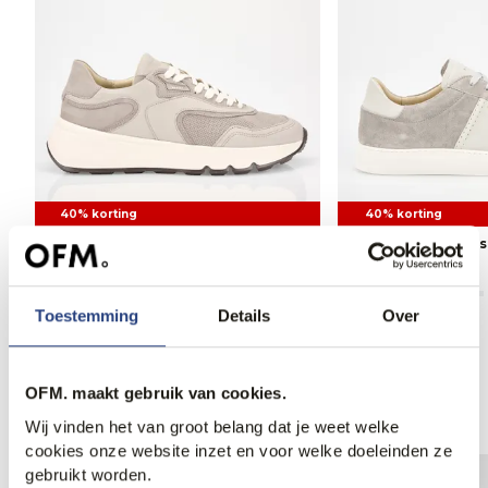
40% korting
40% korting
Nubikk Luca Noa Sneakers
Nubikk Jase Morri
155,95
260,00
131,95
220,00
Toestemming
Details
Over
OFM. maakt gebruik van cookies.
Anderen bekeken ook
Wij vinden het van groot belang dat je weet welke
cookies onze website inzet en voor welke doeleinden ze
gebruikt worden.