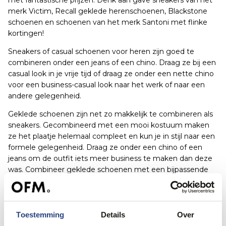
met fantastische prijzen. Denk aan gave sneakers van het
merk Victim, Recall geklede herenschoenen, Blackstone
schoenen en schoenen van het merk Santoni met flinke
kortingen!
Sneakers of casual schoenen voor heren zijn goed te
combineren onder een jeans of een chino. Draag ze bij een
casual look in je vrije tijd of draag ze onder een nette chino
voor een business-casual look naar het werk of naar een
andere gelegenheid.
Geklede schoenen zijn net zo makkelijk te combineren als
sneakers. Gecombineerd met een mooi kostuum maken
ze het plaatje helemaal compleet en kun je in stijl naar een
formele gelegenheid. Draag ze onder een chino of een
jeans om de outfit iets meer business te maken dan deze
was. Combineer geklede schoenen met een bijpassende
riem voor een perfect eindresultaat.
Herenschoenen in de aanbieding zijn te krijgen van allerlei
merken en in allerlei soorten. Ben je na het zomerseizoen
Toestemming
Details
Over
nog opzoek naar comfortabele en luchtige schoenen voor