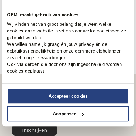
een late vakantie naar het zuiden? Dan kun je hier terecht.
Maar ook winterschoenen zijn te vinden met mooie
OFM. maakt gebruik van cookies.
kortingen op de schoenen outlet pagina van Only for Men.
Wij vinden het van groot belang dat je weet welke
Online herenschoenen in de aanbieding bestellen gaat
cookies onze website inzet en voor welke doeleinden ze
makkelijk en snel bij Only for Men in de webshop. Met een
gebruikt worden.
grote partij merkschoenen in de sale heb je op het laatste
We willen namelijk graag én jouw privacy én de
moment nog goede koopjes en daar houden ook wij
gebruiksvriendelijkheid én onze commerciëlebelangen
mannen erg van!
zoveel mogelijk waarborgen.
Ook via derden die door ons zijn ingeschakeld worden
cookies geplaatst.
Nieuwsbrief
Accepteer cookies
Schrijf je in en ontvang wekelijks onze nieuwsbrief
Email
Aanpassen
Inschrijven