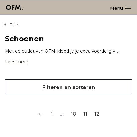
Menu
Outlet
Schoenen
Met de outlet van OFM. kleed je je extra voordelig van top tot teen. Dus ook schoenen schaf je extra voordelig aan! Tussen het aanbod vind je sneakers, casual schoenen of juist geklede schoenen.
Lees meer
Filteren en sorteren
1
...
10
11
12