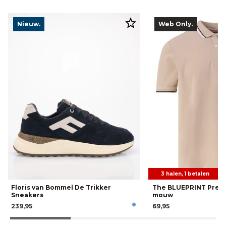
Nieuw.
Web Only.
3 halen, 1 betalen
Floris van Bommel De Trikker
The BLUEPRINT Prem
Sneakers
mouw
239,95
69,95