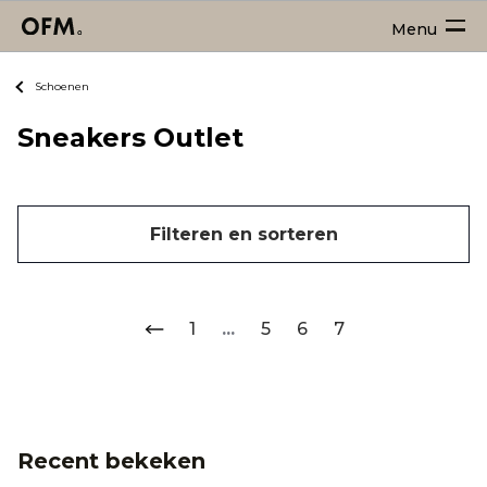
Menu
Schoenen
Sneakers Outlet
Filteren en sorteren
1
...
5
6
7
Recent bekeken