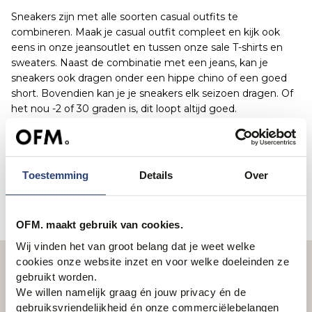
Sneakers zijn met alle soorten casual outfits te
combineren. Maak je casual outfit compleet en kijk ook
eens in onze jeansoutlet en tussen onze sale T-shirts en
sweaters. Naast de combinatie met een jeans, kan je
sneakers ook dragen onder een hippe chino of een goed
short. Bovendien kan je je sneakers elk seizoen dragen. Of
het nou -2 of 30 graden is, dit loopt altijd goed.
Houd deze pagina goed in de gaten want er komen
geregeld sneakers in de aanbieding!Bekijk het brede
aanbod in de sale online! Je bestelt snel en makkelijk in de
Toestemming
Details
Over
webshop bij Only for Men. Maar je kunt natuurlijk ook een
van onze vestigingen bezoeken voor persoonlijk stijladvies!
OFM. maakt gebruik van cookies.
Wij vinden het van groot belang dat je weet welke
cookies onze website inzet en voor welke doeleinden ze
Nieuwsbrief
gebruikt worden.
We willen namelijk graag én jouw privacy én de
Schrijf je in en ontvang wekelijks onze nieuwsbrief
gebruiksvriendelijkheid én onze commerciëlebelangen