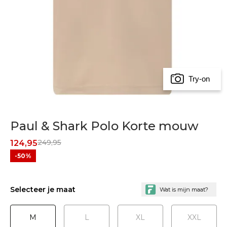
Try-on
Paul & Shark Polo Korte mouw
249,95
124,95
-50%
Selecteer je maat
M
L
XL
XXL