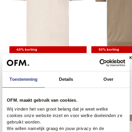
40% korting
50% korting
Paul & Shark Polo
Paul & Shark Polo
149,95
249,95
104,95
209,95
Toestemming
Details
Over
Anderen bekeken ook
OFM. maakt gebruik van cookies.
Wij vinden het van groot belang dat je weet welke
cookies onze website inzet en voor welke doeleinden ze
gebruikt worden.
We willen namelijk graag én jouw privacy én de