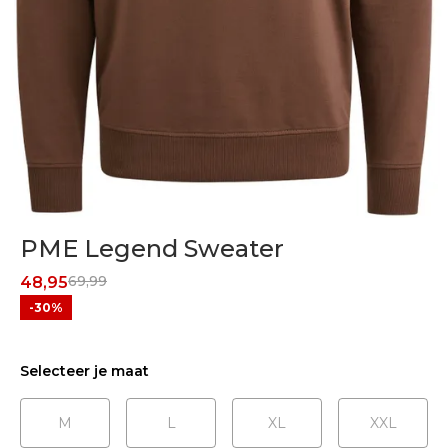
PME Legend Sweater
69,99
48,95
-30%
Selecteer je maat
M
L
XL
XXL