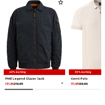
40% korting
30% korting
PME Legend Glazer Jack
Genti Polo
131,95
219,99
111,95
159,90