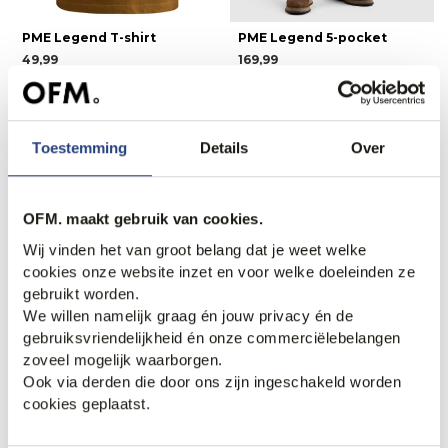
PME Legend T-shirt
PME Legend 5-pocket
49,99
169,99
Nieuw.
Nieuw.
Toestemming
Details
Over
OFM. maakt gebruik van cookies.
Wij vinden het van groot belang dat je weet welke
cookies onze website inzet en voor welke doeleinden ze
gebruikt worden.
We willen namelijk graag én jouw privacy én de
gebruiksvriendelijkheid én onze commerciëlebelangen
zoveel mogelijk waarborgen.
PME Legend T-shirt Korte
PME Legend T-shirt Korte
Ook via derden die door ons zijn ingeschakeld worden
mouw
mouw
cookies geplaatst.
29,99
29,99