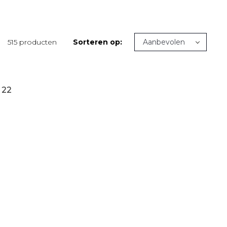
515 producten
Sorteren op:
22