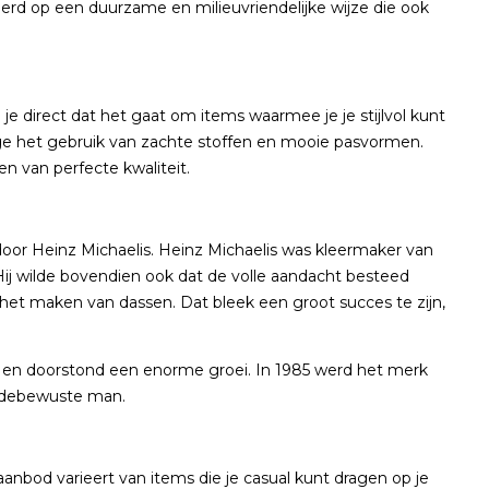
rd op een duurzame en milieuvriendelijke wijze die ook
je direct dat het gaat om items waarmee je je stijlvol kunt
ege het gebruik van zachte stoffen en mooie pasvormen.
n van perfecte kwaliteit.
4 door Heinz Michaelis. Heinz Michaelis was kleermaker van
Hij wilde bovendien ook dat de volle aandacht besteed
p het maken van dassen. Dat bleek een groot succes te zijn,
 en doorstond een enorme groei. In 1985 werd het merk
odebewuste man.
nbod varieert van items die je casual kunt dragen op je