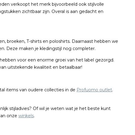
eden verkoopt het merk bijvoorbeeld ook stijlvolle
ngstukken zichtbaar zijn. Overal is aan gedacht en
n, broeken, T-shirts en poloshirts. Daarnaast hebben we
en. Deze maken je kledingstijl nog completer.
 hebben voor een enorme groei van het label gezorgd.
n uitstekende kwaliteit en betaalbaar!
al items van oudere collecties in de
Profuomo outlet
.
jk stijladvies? Of wil je weten wat je het beste kunt
 van onze
winkels
.