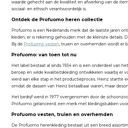
waarde gehecht aan de kwaliteit en afwerking van de ite
sociaal- en ethisch verantwoordelijk is.
Ontdek de Profuomo heren collectie
Profuomo is een Nederlands merk dat de laatste jaren ontze
kleden; er is rekening gehouden met de kleinste details.
Bij de
Profuomo vesten
, truien en overhemden wordt er bi
Profuomo: van toen tot nu
Het label bestaat al sinds 1934 en is een onderdeel van he
beroep en wilde kwaliteitskleding ontwikkelen waarbij er 
werd aan elke stap in het productieproces. Heinz startte e
omdat de dassen van Heinz betaalbaar waren, maar desond
Het bedrijf werd in 1977 overgenomen door de schoonzoo
Profuomo gelanceerd; een merk met kledingstukken voo
Profuomo vesten, truien en overhemden
De Profuomo herenkleding bestaat uit een breed assortim