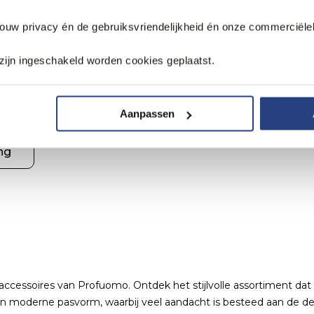
ng
d T-shirt
PME Legend Polo
jouw privacy én de gebruiksvriendelijkheid én onze commerciële
69,99
zijn ingeschakeld worden cookies geplaatst.
Aanpassen
ng
essoires van Profuomo. Ontdek het stijlvolle assortiment dat bes
 moderne pasvorm, waarbij veel aandacht is besteed aan de det