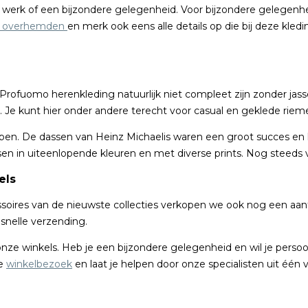
r je werk of een bijzondere gelegenheid. Voor bijzondere gelegenh
 overhemden
en merk ook eens alle details op die bij deze kledi
rofuomo herenkleding natuurlijk niet compleet zijn zonder jasse
. Je kunt hier onder andere terecht voor casual en geklede riem
kopen. De dassen van Heinz Michaelis waren een groot succes en
n in uiteenlopende kleuren en met diverse prints. Nog steeds va
els
ssoires van de nieuwste collecties verkopen we ook nog een aant
 snelle verzending.
 winkels. Heb je een bijzondere gelegenheid en wil je persoonli
je
winkelbezoek
en laat je helpen door onze specialisten uit één