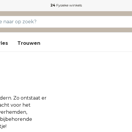
24
Fysieke winkels
ies
Trouwen
dern. Zo ontstaat er
dacht voor het
overhemden,
n bijbehorende
je!