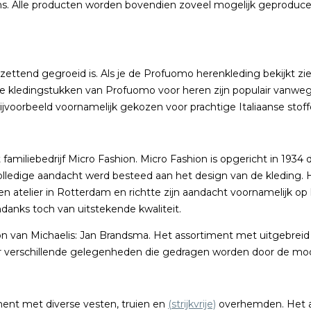
ms. Alle producten worden bovendien zoveel mogelijk geproducee
ttend gegroeid is. Als je de Profuomo herenkleding bekijkt zie 
 De kledingstukken van Profuomo voor heren zijn populair vanw
jvoorbeeld voornamelijk gekozen voor prachtige Italiaanse stoffe
t familiebedrijf Micro Fashion. Micro Fashion is opgericht in 193
volledige aandacht werd besteed aan het design van de kleding. 
en atelier in Rotterdam en richtte zijn aandacht voornamelijk o
anks toch van uitstekende kwaliteit.
n van Michaelis: Jan Brandsma. Het assortiment met uitgebreid
r verschillende gelegenheden die gedragen worden door de m
ent met diverse vesten, truien en
(strijkvrije)
overhemden. Het aa