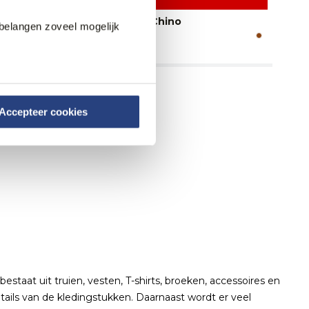
50% korting
Blue Industry Chino
P
belangen zoveel mogelijk
54,95
24
109,95
Accepteer cookies
taat uit truien, vesten, T-shirts, broeken, accessoires en
ails van de kledingstukken. Daarnaast wordt er veel