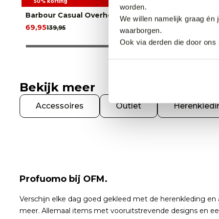
50% korting
30% korti
worden.
Barbour Casual Overhemd LM
PME Legen
We willen namelijk graag én 
69,95
27,95
139,95
39,99
waarborgen.
Ook via derden die door ons 
Bekijk meer
Accessoires
Outlet
Herenkledi
Profuomo bij OFM.
Verschijn elke dag goed gekleed met de herenkleding en acc
meer. Allemaal items met vooruitstrevende designs en een