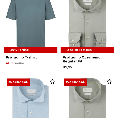
30% korting
2 halen 1 betalen
Profuomo T-shirt
Profuomo Overhemd
Regular Fit
48,95
69,95
89,95
Weekdeal.
Weekdeal.