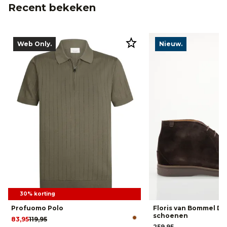
Recent bekeken
Web Only.
Nieuw.
30% korting
Profuomo Polo
Floris van Bommel De
schoenen
83,95
119,95
259,95