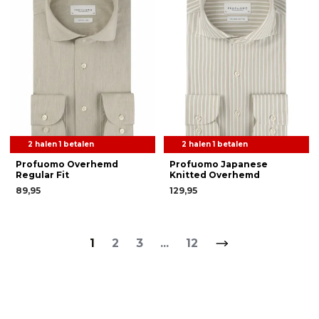
2 halen 1 betalen
2 halen 1 betalen
Profuomo Overhemd
Profuomo Japanese
Regular Fit
Knitted Overhemd
89,95
129,95
1
2
3
...
12