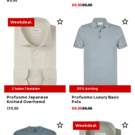
89,95
69,95
99,95
Weekdeal.
2 halen 1 betalen
30% korting
Profuomo Japanese
Profuomo Luxury Basic
Knitted Overhemd
Polo
139,95
69,95
99,95
Weekdeal.