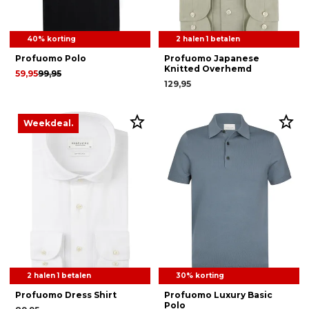
40% korting
2 halen 1 betalen
Profuomo Polo
Profuomo Japanese
Knitted Overhemd
59,95
99,95
129,95
Weekdeal.
2 halen 1 betalen
30% korting
Profuomo Dress Shirt
Profuomo Luxury Basic
Polo