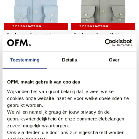
2 halen 1 betalen
2 halen 1 betalen
Profuomo Overhemd
Profuomo Dress Shirt
Regular Fit
89,95
89,95
Toestemming
Details
Over
Weekdeal.
Weekdeal.
OFM. maakt gebruik van cookies.
Wij vinden het van groot belang dat je weet welke
cookies onze website inzet en voor welke doeleinden ze
gebruikt worden.
We willen namelijk graag én jouw privacy én de
gebruiksvriendelijkheid én onze commerciëlebelangen
zoveel mogelijk waarborgen.
Ook via derden die door ons zijn ingeschakeld worden
2 halen 1 betalen
2 halen 1 betalen