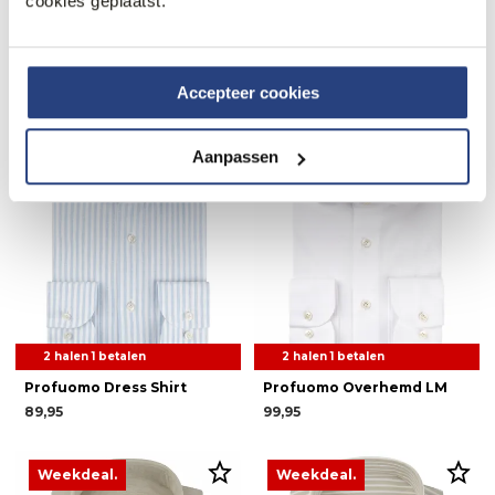
cookies geplaatst.
Profuomo Dress Shirt
Profuomo Japanese
Knitted Overhemd
89,95
129,95
Accepteer cookies
Weekdeal.
Weekdeal.
Aanpassen
2 halen 1 betalen
2 halen 1 betalen
Profuomo Dress Shirt
Profuomo Overhemd LM
89,95
99,95
Weekdeal.
Weekdeal.