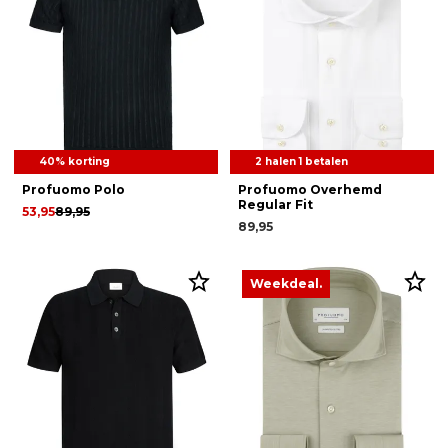
40% korting
2 halen 1 betalen
Profuomo Polo
Profuomo Overhemd
Regular Fit
53,95
89,95
89,95
Weekdeal.