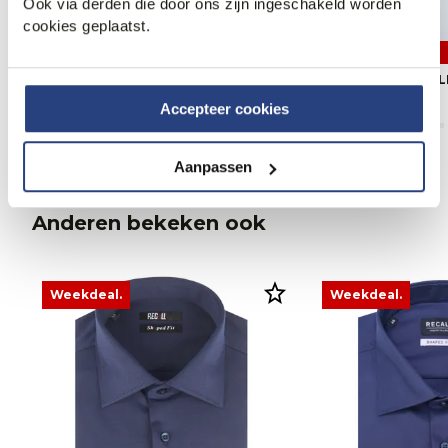
Ook via derden die door ons zijn ingeschakeld worden
cookies geplaatst.
2 halen 1 betalen
2 halen 1 betalen
Recall Overhemd LM
Recall Overhemd 
79,99
79,99
Accepteer cookies
Aanpassen
Anderen bekeken ook
Weekdeal.
Weekdeal.